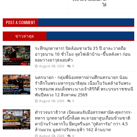
ใต้
POST A COMMENT
ข่าวล่าสุด
ระทึกมุกดาหาร! ปิดล้อมชายวัย 35 ปี อาละวาดถือ
อาวุธนาน 10 ชั่วโมง จุดไฟเผิาบ้าน–ขึ้นหลังคา ก่อน
ยอมวางอาวุธมอบตัว
August 08, 2026
0
นครนายก - กลุ่มพี่น้องทหารผ่านศึกนครนายก น้อม
รำลึกในพระมหากรุณาธิคุณ เนื่องในวันคล้ายวันพระ
ราชสมภพ สมเด็จพระนางเจ้าสิริกิติ์ พระบรมราชชนนี
พันปีหลวง 12 สิงหาคม 2569
August 08, 2026
0
ตำรวจนราธิวาส เปิดแผนจับมือสรรพสามิต-ศุลกากร-
ทหาร บุกทลายรังบิ๊กล็อต ทะลายยาสูบเถื่อนข้ามชาติ
คาบ้านร้างตากใบ ยึดบุหรี่นอก “กูดังการัม” กว่า 4.5
ล้านมวน มูลค่าปรับทะลุฟ้า 162 ล้านบาท
August 08, 2026
0