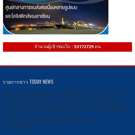
จำนวนผู้เข้าชมเว็บ :
53172729
คน
รายการข่าว TODAY NEWS
รับชม -ผ่านกล่องรับสัญญาณดาวเทียมได้ที่ กล่อง PSI หมายเลข 212
กล่อง IPM หมายเลข 115 กล่อง Sunbox หมายเลข 113 กล่อง DTV
หมายเลข 79 กล่อง Infosat/ Ideasat/ Thaisat / หมายเลข 114 หรือ 167
กล่อง GMM Z หมายเลข141 Facebook : ช่อง 13 สยามไทย สถานีข่าว
YouTube : ข่าวช่อง 13 สยามไทย เว็บไซต์ :
http://www.newstv13siamthai.com/ ชมสดออนไลน์ :
www.13livetv.com