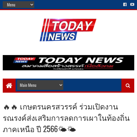
🔥🔥 เกษตรนครสวรรค์ ร่วมเปิดงาน
รณรงค์ส่งเสริมการลดการเผาในท้องถิ่น
ภาคเหนือ ปี 2566🌤️🌤️