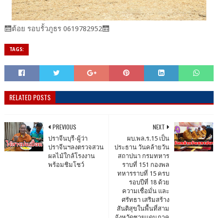
🛗ต้อย​ รอบ​รั้ว​ภูธร​ ​0619782952​🛗
TAGS:
RELATED POSTS
PREVIOUS
NEXT
ปราจีนบุรี-ผู้ว่า
ผบ.พล.ร.15 เป็น
ปราจีนฯลงตรวจสวน
ประธาน วันคล้ายวัน
ผลไม้ใกล้โรงงาน
สถาปนา กรมทหาร
พร้อมชิมโชว์
ราบที่ 151 กองพล
ทหารราบที่ 15 ครบ
รอบปีที่ 18 ด้วย
ความเชื่อมั่น และ
ศรัทธา เสริมสร้าง
สันติสุขในพื้นที่สาม
จังหวัดชายแดนภาค