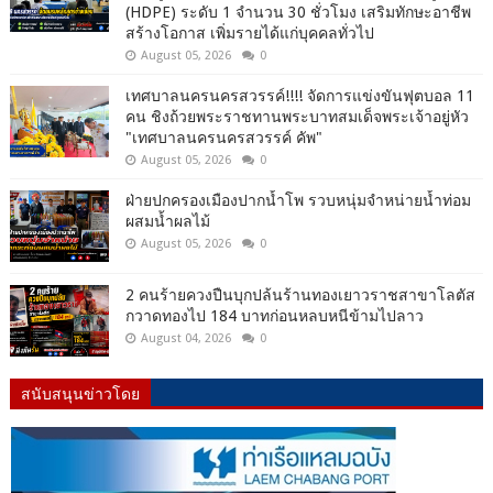
(HDPE) ระดับ 1 จำนวน 30 ชั่วโมง เสริมทักษะอาชีพ
สร้างโอกาส เพิ่มรายได้แก่บุคคลทั่วไป
August 05, 2026
0
เทศบาลนครนครสวรรค์!!!! จัดการแข่งขันฟุตบอล 11
คน ชิงถ้วยพระราชทานพระบาทสมเด็จพระเจ้าอยู่หัว
"เทศบาลนครนครสวรรค์ คัพ"
August 05, 2026
0
ฝ่ายปกครองเมืองปากน้ำโพ รวบหนุ่มจำหน่ายน้ำท่อม
ผสมน้ำผลไม้
August 05, 2026
0
2 คนร้ายควงปืนบุกปล้นร้านทองเยาวราชสาขาโลตัส
กวาดทองไป 184 บาทก่อนหลบหนีข้ามไปลาว
August 04, 2026
0
สนับสนุนข่าวโดย