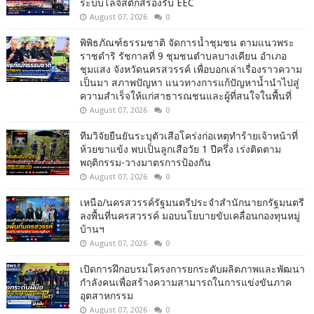
ระบบโลจิสติกส์รองรับ EEC
August 07, 2026
0
พิพิธภัณฑ์ธรรมชาติ จัดการน้ำชุมชน ตามแนวพระ
ราชดำริ รัชกาลที่ 9 ชุมชนตำบลบางเคียน อำเภอ
ชุมแสง จังหวัดนครสวรรค์ เพื่อบอกเล่าเรื่องราวความ
เป็นมา สภาพปัญหา แนวทางการแก้ปัญหาน้ำนำไปสู่
ความสำเร็จให้แก่สาธารณชนและผู้ที่สนใจในพื้นที่
August 07, 2026
0
ทีมวิจัยยืนยันระบุตัวเสือโคร่งก่อเหตุทำร้ายเจ้าหน้าที่
ห้วยขาแข้ง พบเป็นลูกเสือวัย 1 ปีครึ่ง เร่งติดตาม
พฤติกรรม-วางมาตรการป้องกัน
August 07, 2026
0
เหนือ/นครสวรรค์รัฐมนตรีประจำสำนักนายกรัฐมนตรี
ลงพื้นที่นครสวรรค์ มอบนโยบายขับเคลื่อนกองทุนหมู่
บ้านฯ
August 07, 2026
0
เปิดการฝึกอบรมโครงการยกระดับผลิตภาพและพัฒนา
กำลังคนเพื่อสร้างความสามารถในการแข่งขันภาค
อุตสาหกรรม
August 07, 2026
0