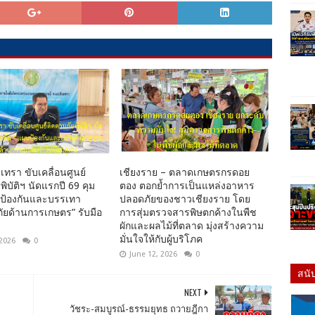
เทรา ขับเคลื่อนศูนย์
เชียงราย – ตลาดเกษตรกรดอย
พิบัติฯ นัดแรกปี 69 คุม
ตอง ตอกย้ำการเป็นแหล่งอาหาร
นป้องกันและบรรเทา
ปลอดภัยของชาวเชียงราย โดย
ยด้านการเกษตร” รับมือ
การสุ่มตรวจสารพิษตกค้างในพืช
ผักและผลไม้ที่ตลาด มุ่งสร้างความ
มั่นใจให้กับผู้บริโภค
 2026
0
June 12, 2026
0
สนั
NEXT
วัชระ-สมบูรณ์-ธรรมยุทธ ถวายฎีกา