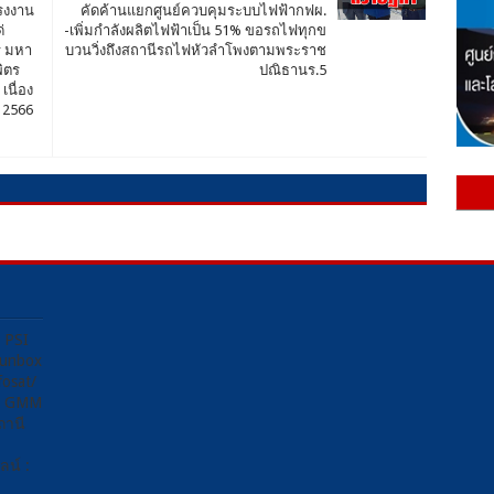
รงงาน
คัดค้านแยกศูนย์ควบคุมระบบไฟฟ้ากฟผ.
่
-เพิ่มกำลังผลิตไฟฟ้าเป็น 51% ขอรถไฟทุกข
ร มหา
บวนวิ่งถึงสถานีรถไฟหัวลำโพงตามพระราช
ิตร
ปณิธานร.5
นื่อง
 2566
ง PSI
Sunbox
osat/
อง GMM
ถานี
น์ :