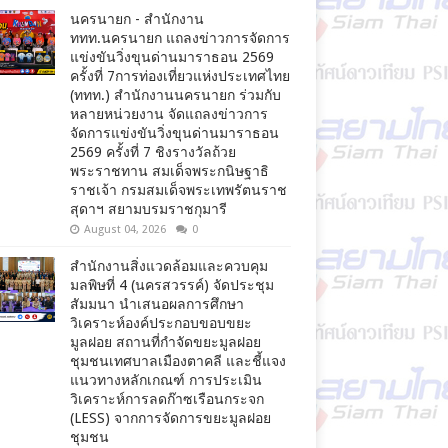
นครนายก - สำนักงาน
ททท.นครนายก แถลงข่าวการจัดการ
แข่งขันวิ่งขุนด่านมาราธอน 2569
ครั้งที่ 7การท่องเที่ยวแห่งประเทศไทย
(ททท.) สำนักงานนครนายก ร่วมกับ
หลายหน่วยงาน จัดแถลงข่าวการ
จัดการแข่งขันวิ่งขุนด่านมาราธอน
2569 ครั้งที่ 7 ชิงรางวัลถ้วย
พระราชทาน สมเด็จพระกนิษฐาธิ
ราชเจ้า กรมสมเด็จพระเทพรัตนราช
สุดาฯ สยามบรมราชกุมารี
August 04, 2026
0
สำนักงานสิ่งแวดล้อมและควบคุม
มลพิษที่ 4 (นครสวรรค์) จัดประชุม
สัมมนา นำเสนอผลการศึกษา
วิเคราะห์องค์ประกอบขอบขยะ
มูลฝอย สถานที่กำจัดขยะมูลฝอย
ชุมชนเทศบาลเมืองตาคลี และชี้แจง
แนวทางหลักเกณฑ์ การประเมิน
วิเคราะห์การลดก๊าซเรือนกระจก
(LESS) จากการจัดการขยะมูลฝอย
ชุมชน