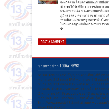
จังหวัดตาก โดยสถาบันพัฒนาฝีมือแ
43 ตาก ได้จัดพิธีถวายราชสักการะแด
พระบาทสมเด็จ พระบรมชนกาธิเบศ
ภูมิพลอดุลยเดชมหาราช บรมนาถบพ
“พระบิดาแห่งมาตรฐานการช่างไทย” เ
ในวันมาตรฐานฝีมือแรงงานแห่งชาติ
💎
POST A COMMENT
รายการข่าว TODAY NEWS
รับชม -ผ่านกล่องรับสัญญาณดาวเทียมได้ที่ กล่อ
หมายเลข 212 กล่อง IPM หมายเลข 115 กล่อง 
หมายเลข 113 กล่อง DTV หมายเลข 79 กล่อง Inf
Ideasat/ Thaisat / หมายเลข 114 หรือ 167 กล่
Z หมายเลข141 Facebook : ช่อง 13 สยามไทย ส
ข่าว YouTube : ข่าวช่อง 13 สยามไทย เว็บไซต์ :
http://www.newstv13siamthai.com/ ชมสดออนไล
www.13livetv.com