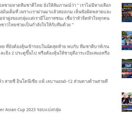
บอลชายหาดทีมชาติไทย ยังให้สัมภาษณ์ว่า “ เราไม่มีทางเลือก
งมั่นเต็มที่ เพราะเราผ่านมาแล้วสองเกม เห็นข้อผิดพลาดและ
อจ่าฝูงของกลุ่มแต่เรามีโอกาสชนะ เชื่อว่าหัวจิตหัวใจทุกคน
ชาวไทยช่วยเป็นกำลังใจให้กับทีมด้วย ”
่ยังต้องลุ้นเข้ารอบในนัดสุดท้าย พบกับ ทีมชาติบาห์เรน
ยิง 2 ประตูขึ้นไป หรือต้องลุ้นให้ซาอุดีอาระเบียเสมอหรือ
แล้ว สายซี อินโดนีเซีย แพ้ เลบานอน0-12 ส่วนทางด้านสายดี
r Asian Cup 2023 รอบแบ่งกลุ่ม