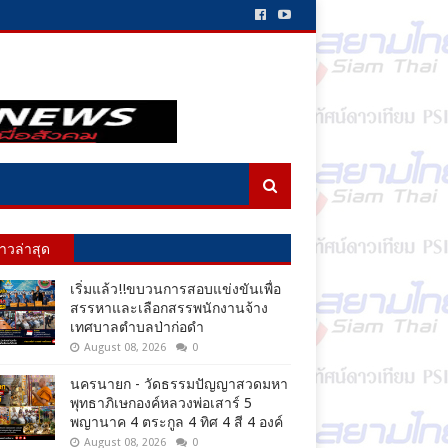
่าวล่าสุด
เริ่มแล้ว!!ขบวนการสอบแข่งขันเพื่อ
สรรหาและเลือกสรรพนักงานจ้าง
เทศบาลตำบลป่าก่อดำ
August 08, 2026
0
นครนายก - วัดธรรมปัญญาสวดมหา
พุทธาภิเษกองค์หลวงพ่อเสาร์ 5
พญานาค 4 ตระกูล 4 ทิศ 4 สี 4 องค์
August 08, 2026
0