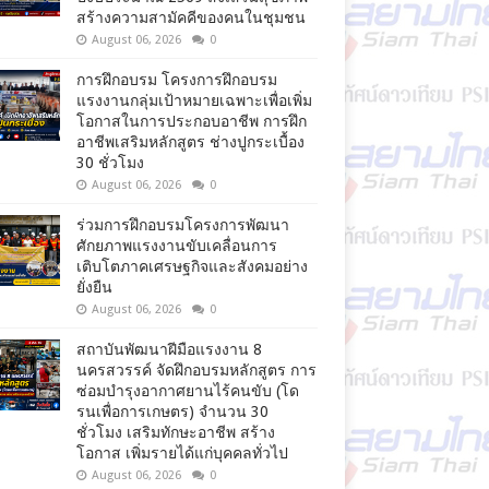
สร้างความสามัคคีของคนในชุมชน
August 06, 2026
0
การฝึกอบรม โครงการฝึกอบรม
แรงงานกลุ่มเป้าหมายเฉพาะเพื่อเพิ่ม
โอกาสในการประกอบอาชีพ การฝึก
อาชีพเสริมหลักสูตร ช่างปูกระเบื้อง
30 ชั่วโมง
August 06, 2026
0
ร่วมการฝึกอบรมโครงการพัฒนา
ศักยภาพแรงงานขับเคลื่อนการ
เติบโตภาคเศรษฐกิจและสังคมอย่าง
ยั่งยืน
August 06, 2026
0
สถาบันพัฒนาฝีมือแรงงาน 8
นครสวรรค์ จัดฝึกอบรมหลักสูตร การ
ซ่อมบำรุงอากาศยานไร้คนขับ (โด
รนเพื่อการเกษตร) จำนวน 30
ชั่วโมง เสริมทักษะอาชีพ สร้าง
โอกาส เพิ่มรายได้แก่บุคคลทั่วไป
August 06, 2026
0