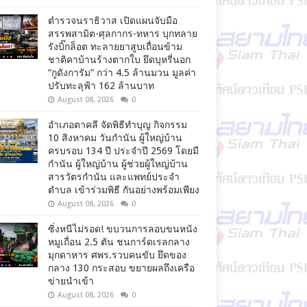
ตำรวจนราธิวาส เปิดแผนจับมือ
สรรพสามิต-ศุลกากร-ทหาร บุกทลาย
รังบิ๊กล็อต ทะลายยาสูบเถื่อนข้าม
ชาติคาบ้านร้างตากใบ ยึดบุหรี่นอก
“กูดังการัม” กว่า 4.5 ล้านมวน มูลค่า
ปรับทะลุฟ้า 162 ล้านบาท
August 08, 2026
0
อำเภอตาคลี จัดพิธีทำบุญ กิจกรรม
10 สิงหาคม วันกำนัน ผู้ใหญ่บ้าน
ครบรอบ 134 ปี ประจำปี 2569 โดยมี
กำนัน ผู้ใหญ่บ้าน ผู้ช่วยผู้ใหญ่บ้าน
สารวัตรกำนัน และแพทย์ประจำ
ตำบล เข้าร่วมพิธี กันอย่างพร้อมเพียง
August 08, 2026
0
ซิ่งหนีไม่รอด! ขบวนการลอบขนหนัง
หมูเถื่อน 2.5 ตัน ชนการ์ดเรลกลาง
มุกดาหาร ศพร.รวบคนขับ ยึดของ
กลาง 130 กระสอบ ขยายผลถึงเครือ
ข่ายนำเข้า
August 08, 2026
0