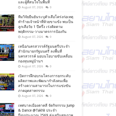
และผู้ที่สนใจในพื้นที่
August 07, 2026
0
ทีมวิจัยยืนยันระบุตัวเสือโคร่งก่อเหตุ
ทำร้ายเจ้าหน้าที่ห้วยขาแข้ง พบเป็น
ลูกเสือวัย 1 ปีครึ่ง เร่งติดตาม
พฤติกรรม-วางมาตรการป้องกัน
August 07, 2026
0
เหนือ/นครสวรรค์รัฐมนตรีประจำ
สำนักนายกรัฐมนตรี ลงพื้นที่
นครสวรรค์ มอบนโยบายขับเคลื่อน
กองทุนหมู่บ้านฯ
August 07, 2026
0
เปิดการฝึกอบรมโครงการยกระดับ
ผลิตภาพและพัฒนากำลังคนเพื่อ
สร้างความสามารถในการแข่งขัน
ภาคอุตสาหกรรม
August 07, 2026
0
เทศบาลเมืองตาคลี จัดกิจกรรม Jump
& Dance @Takhli ประจำ
ปีงบประมาณ 2569 ส่งเสริมสุขภาพ