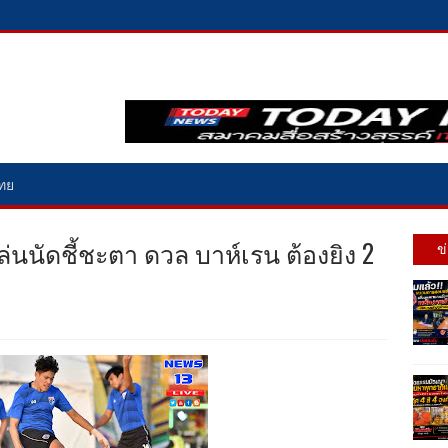
ไทย
นัดชี้ชะตา ดวล บาห์เรน ต้องยิง 2
ข