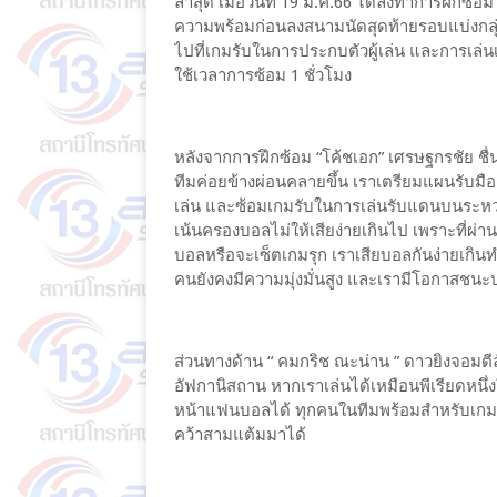
ล่าสุด เมื่อวันที่ 19 มี.ค.66 ได้ลงทำการฝึก
ความพร้อมก่อนลงสนามนัดสุดท้ายรอบแบ่งกลุ่ม เ
ไปที่เกมรับในการประกบตัวผู้เล่น และการเ
ใช้เวลาการซ้อม 1 ชั่วโมง
หลังจากการฝึกซ้อม “โค้ชเอก” เศรษฐกรชัย ชื่
ทีมค่อยข้างผ่อนคลายขึ้น เราเตรียมแผนรับมือ
เล่น และซ้อมเกมรับในการเล่นรับแดนบนระหว่าง
เน้นครองบอลไม่ให้เสียง่ายเกินไป เพราะที่ผ่
บอลหรือจะเซ็ตเกมรุก เราเสียบอลกันง่ายเกินท
คนยังคงมีความมุ่งมั่นสูง และเรามีโอกาสชนะบ
ส่วนทางด้าน “ คมกริช ณะน่าน ” ดาวยิงจอมตี
อัฟกานิสถาน หากเราเล่นได้เหมือนพีเรียดหนึ่
หน้าแฟนบอลได้ ทุกคนในทีมพร้อมสำหรับเกมนี้แ
คว้าสามแต้มมาได้