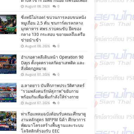
ตำบล เข้าร่วมพิธี กันอย่างพร้อมเพียง
August 08, 2026
0
ซิ่งหนีไม่รอด! ขบวนการลอบขนหนัง
หมูเถื่อน 2.5 ตัน ชนการ์ดเรลกลาง
มุกดาหาร ศพร.รวบคนขับ ยึดของ
กลาง 130 กระสอบ ขยายผลถึงเครือ
ข่ายนำเข้า
August 08, 2026
0
อำเภอตาคลีเดินหน้า Operation 90
Days ตั้งจุดตรวจสกัดยาเสพติด และ
สิ่งผิดกฏหมาย
August 07, 2026
0
อ.ลาดยาว บันทึกภาพประวัติศาสตร์
"รวมพลังคนรักษ์สุภาพ"ขยับกาย
พร้อมกันเพื่อเพิ่มกำลังให้ร่างกาย
August 07, 2026
0
ท่าเรือแหลมฉบังต้อนรับคณะศึกษาดู
งานหลักสูตร MPPM นิด้า ศึกษาการ
พัฒนาโครงสร้างพื้นฐานและระบบ
โลจิสติกส์รองรับ EEC