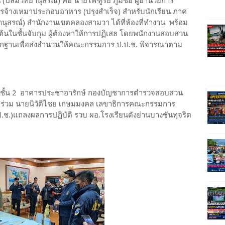
 (ปลื้มวิทยานุสรณ์) คือ นายไพฑูรย์ ภูมิช่อ ผู้อำนวยการ
ารจ้างเหมาประกอบอาหาร (ปรุงสำเร็จ) สำหรับนักเรียน ภาค
ทยานุสรณ์) สำนักงานเขตคลองสามวา ได้ที่ห้องที่ทำงาน พร้อม
ต้นในชั้นจับกุม ผู้ต้องหาให้การปฏิเสธ โดยพนักงานสอบสวน
ฐานเพื่อส่งสำนวนให้คณะกรรมการ ป.ป.ช. พิจารณาตาม
ระชุมชั้น 2 อาคารประชาอารักษ์ กองบัญชาการตำรวจสอบสวน
. ร่วม นายนิวัติไชย เกษมมงคล เลขาธิการคณะกรรมการ
ช.)แถลงผลการปฏิบัติ รวบ ผอ.โรงเรียนดังย่านบางชันทุจริต