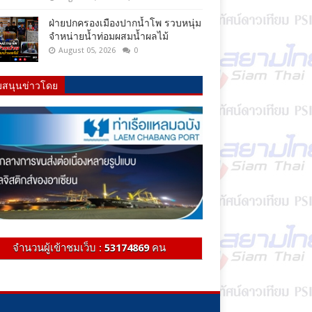
ฝ่ายปกครองเมืองปากน้ำโพ รวบหนุ่ม
จำหน่ายน้ำท่อมผสมน้ำผลไม้
August 05, 2026
0
บสนุนข่าวโดย
จำนวนผู้เข้าชมเว็บ :
53174869
คน