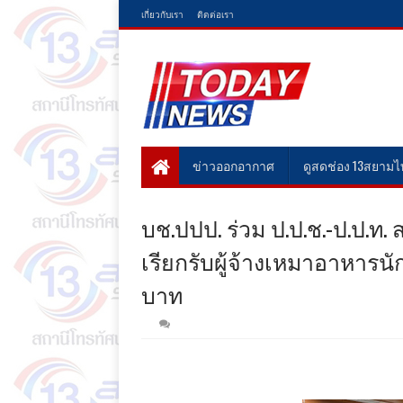
เกี่ยวกับเรา
ติดต่อเรา
ข่าวออกอากาศ
ดูสดช่อง 13สยาม
บช.ปปป. ร่วม ป.ป.ช.-ป.ป.ท. ส
เรียกรับผู้จ้างเหมาอาหารน
บาท