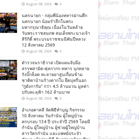
August 08, 2026
0
นครนายก - กลุ่มพี่น้องทหารผ่านศึก
นครนายก น้อมรำลึกในพระ
มหากรุณาธิคุณ เนื่องในวันคล้าย
วันพระราชสมภพ สมเด็จพระนางเจ้า
สิริกิติ์ พระบรมราชชนนีพันปีหลวง
12 สิงหาคม 2569
August 08, 2026
0
ตำรวจนราธิวาส เปิดแผนจับมือ
สรรพสามิต-ศุลกากร-ทหาร บุกทลาย
รังบิ๊กล็อต ทะลายยาสูบเถื่อนข้าม
ชาติคาบ้านร้างตากใบ ยึดบุหรี่นอก
“กูดังการัม” กว่า 4.5 ล้านมวน มูลค่า
ปรับทะลุฟ้า 162 ล้านบาท
August 08, 2026
0
อำเภอตาคลี จัดพิธีทำบุญ กิจกรรม
10 สิงหาคม วันกำนัน ผู้ใหญ่บ้าน
ครบรอบ 134 ปี ประจำปี 2569 โดยมี
กำนัน ผู้ใหญ่บ้าน ผู้ช่วยผู้ใหญ่บ้าน
สารวัตรกำนัน และแพทย์ประจำ