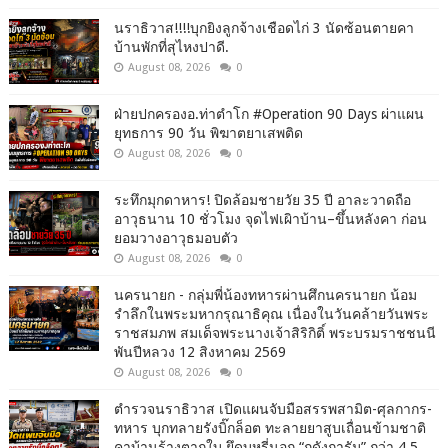
นราธิวาส!!!!บุกยิงลูกจ้างเชือดไก่ 3 นัดซ้อนตายคา
บ้านพักที่สุไหงปาดี.
August 08, 2026
0
ฝ่ายปกครองอ.ท่าตำโก #Operation 90 Days ผ่าแผน
ยุทธการ 90 วัน พิฆาตยาเสพติด
August 08, 2026
0
ระทึกมุกดาหาร! ปิดล้อมชายวัย 35 ปี อาละวาดถือ
อาวุธนาน 10 ชั่วโมง จุดไฟเผิาบ้าน–ขึ้นหลังคา ก่อน
ยอมวางอาวุธมอบตัว
August 08, 2026
0
นครนายก - กลุ่มพี่น้องทหารผ่านศึกนครนายก น้อม
รำลึกในพระมหากรุณาธิคุณ เนื่องในวันคล้ายวันพระ
ราชสมภพ สมเด็จพระนางเจ้าสิริกิติ์ พระบรมราชชนนี
พันปีหลวง 12 สิงหาคม 2569
August 08, 2026
0
ตำรวจนราธิวาส เปิดแผนจับมือสรรพสามิต-ศุลกากร-
ทหาร บุกทลายรังบิ๊กล็อต ทะลายยาสูบเถื่อนข้ามชาติ
คาบ้านร้างตากใบ ยึดบุหรี่นอก “กูดังการัม” กว่า 4.5