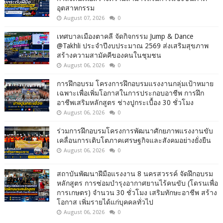
อุตสาหกรรม
August 07, 2026
0
เทศบาลเมืองตาคลี จัดกิจกรรม Jump & Dance
@Takhli ประจำปีงบประมาณ 2569 ส่งเสริมสุขภาพ
สร้างความสามัคคีของคนในชุมชน
August 06, 2026
0
การฝึกอบรม โครงการฝึกอบรมแรงงานกลุ่มเป้าหมาย
เฉพาะเพื่อเพิ่มโอกาสในการประกอบอาชีพ การฝึก
อาชีพเสริมหลักสูตร ช่างปูกระเบื้อง 30 ชั่วโมง
August 06, 2026
0
ร่วมการฝึกอบรมโครงการพัฒนาศักยภาพแรงงานขับ
เคลื่อนการเติบโตภาคเศรษฐกิจและสังคมอย่างยั่งยืน
August 06, 2026
0
สถาบันพัฒนาฝีมือแรงงาน 8 นครสวรรค์ จัดฝึกอบรม
หลักสูตร การซ่อมบำรุงอากาศยานไร้คนขับ (โดรนเพื่อ
การเกษตร) จำนวน 30 ชั่วโมง เสริมทักษะอาชีพ สร้าง
โอกาส เพิ่มรายได้แก่บุคคลทั่วไป
August 06, 2026
0