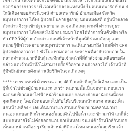
เทพารักษ์ ในเขตท้องที่รับผิดชอบในช่วงเวลาเร่งด่วนตอนเย็น ขณะที่
กวดขันการจราจร บริเวณหน้าตลาดแห่งหนึ่ง ริมถนนเทพารักษ์ กม 4
ใกล้เคียง ซอยภัทรนิเวศน์ ตำบลเทพารักษ์ อำเภอเมือง จังหวัด
สมุทรปราการ ได้พบผู้ป่วยเป็นชายสูงอายุ นอนหมดสติ อยู่หน้าตลาด
ดังกล่าว จึงรุดเข้าปฐมพยาบาล ณ จุดเกิดเหตุ ตามที่ ตำรวจภูธร
สมุทรปราการ ได้เคยส่งไปฝึกอบรมมา โดยได้ทำการฟื้นคืนชีพ หรือ
ทำ CPR ให้ผู้ป่วยดังกล่าว ก่อนที่เจ้าหน้าที่มูลนิธิร่วมกตัญญู และ
หน่วยกู้ชีพโรงพยาบาลสมุทรปราการ จะเดินทางมาถึง โดยที่ทำ CPR
ผู้ป่วยดังกล่าวกว่า 1 ชั่วโมง ท่ามกลางประชาชนที่มาจับจ่ายภายใน
ตลาดจำนวนมากที่ยืนลุ้นระทึกกับเจ้าหน้าที่ที่กำลังช่วยเหลือชายดัง
กล่าว แต่เจ้าหน้าที่ก็ไม่สามารถยื้อชีวิตชายคนดังกล่าวได้ เจ้าหน้าที่
กู้ชีพยืนยันชายดังกล่าวเสียชีวิตในจุดเกิดเหตุ
**** นายราเชนท์ ผิวพรรณ อายุ 48 ปี พ่อค้าที่อยู่ใกล้เคียง และ เป็น
ผู้ที่เข้าไปช่วยผู้ป่วยคนแรก เล่าว่า คนตายนั้นเป็นขอทาน ตอนแรก
นั่งตรงบริเวณเสาไฟฟ้าหน้าร้านตนเอง ก่อนจะย้ายมานั่งตรงนี้ตรง
จุดเกิดเหตุ โดยนั่งหมอบลงไปกับโต๊ะบริเวณหน้าตลาด ตนเองเห็น
แกหน้าเหลือง ๆ เลยเดินมาหาแก ส่วนแกก็พยายามคลานมาหา
ตนเอง แกบอกหิวน้ำ ตนเองก็เลยเดินไปซื้อน้ำ และ ข้าวมาให้ แกก็นั่ง
แบบคนหายใจไม่ค่อยออกแกบอกเป็นหอบ จนแม่ค้าร้านใกล้กันบอก
เห็นแกหน้าเหลือง ๆ เรียกเจ้าหน้าที่ดีกว่าไหม ตนเองก็เลยเรียกเจ้า