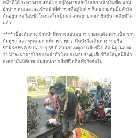
หน้าที่ให้ ระหว่างรอ แกนั่ง ๆ อยู่ก็หงายหลังไปเลย หน้าเริ่มซีด นอน
อ้าปาก ตนเองและเจ้าหน้าที่ตำรวจที่อยู่ใกล้ ๆ ก็เลยช่วยกันปั้มหัวใจ
กันอยู่นานเกือบชั่วโมงแต่ไม่เป็นผล จนพยาบาลมายืนยันว่าเสียชีวิต
แล้ว
**** เบื้องต้นทางเจ้าหน้าที่ตรวจสอบพบว่า ชายคนดังกล่าวเป็น ชาว
กัมพูชา และ ทุพพลภาพพิการขาขาด มีหนังสือเดินทาง ระบุชื่อ
SOKKHENG BUN อายุ 68 ปี ส่วนสาเหตุการเสียชีวิต สัญนิฐานคาด
ว่า น่าจะมาจากโรคประจำตัว โดยจะมอบร่างผู้เสียชีวิตให้มูลนิธินำ
ส่งสถาบันนิติเวช ชันสูจน์การเสียชีวิตที่แท้จริงต่อไป