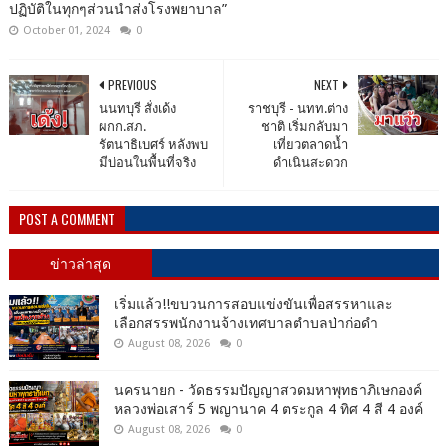
ปฏิบัติในทุกๆส่วนนำส่งโรงพยาบาล”
October 01, 2024
0
PREVIOUS
NEXT
นนทบุรี สั่งเด้ง
ราชบุรี - นทท.ต่าง
ผกก.สภ.
ชาติ เริ่มกลับมา
รัตนาธิเบศร์ หลังพบ
เที่ยวตลาดน้ำ
มีบ่อนในพื้นที่จริง
ดำเนินสะดวก
POST A COMMENT
ข่าวล่าสุด
เริ่มแล้ว!!ขบวนการสอบแข่งขันเพื่อสรรหาและ
เลือกสรรพนักงานจ้างเทศบาลตำบลป่าก่อดำ
August 08, 2026
0
นครนายก - วัดธรรมปัญญาสวดมหาพุทธาภิเษกองค์
หลวงพ่อเสาร์ 5 พญานาค 4 ตระกูล 4 ทิศ 4 สี 4 องค์
August 08, 2026
0