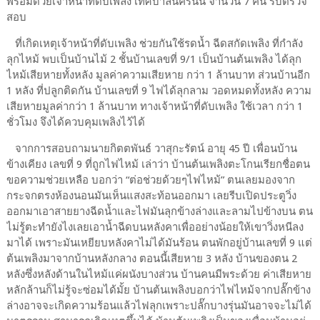
พร้อมด้วยเจ้าหน้าที่ดับเพลิง เทศบาลนครนน จำนวน 7 คัน รีบตรวจ
สอบ
ที่เกิดเหตุเจ้าหน้าที่ดับเพลิง ช่วยกันใช้รดน้ำ ฉีดสกัดเพลิง ที่กำลัง
ลุกไหม้ พบเป็นบ้านไม้ 2 ชั้นบ้านเลขที่ 9/1 เป็นบ้านต้นเพลิง ได้ลุก
ไหม้เสียหายทั้งหลัง มูลค่าความเสียหาย กว่า 1 ล้านบาท ส่วนบ้านอีก
1 หลัง ที่ปลูกติดกัน บ้านเลขที่ 9 ไฟได้ลุกลาม วอดหมดทั้งหลัง ความ
เสียหายมูลค่ากว่า 1 ล้านบาท ทางเจ้าหน้าที่ดับเพลิง ใช้เวลา กว่า 1
ชั่วโมง จึงได้ควบคุมเพลิงไว้ได้
จากการสอบถามนายกิตตพันธ์ วาสุกะรัตน์ อายุ 45 ปี เพื่อนบ้าน
ข้างเคียง เลขที่ 9 ที่ถูกไฟไหม้ เล่าว่า บ้านต้นเพลิงตะโกนเรียกชื่อตน
ขอความช่วยเหลือ บอกว่า “ต่อช่วยด้วยๆไฟไหม้” ตนเลยมองจาก
กระจกตรงห้องนอนมันเห็นแสงสะท้อนออกมา เลยรีบเปิดประตูวิ่ง
ออกมาเอาสายยางฉีดน้ำและไฟมันลุกข้างล่างและลามไปข้างบน ตน
ไม่รู้ตะทำยังไงเลยเอาน้ำฉีดบนหลังคาเพื่ออย่างน้อยให้เขาวิ่งหนีลง
มาได้ เพราะมันเหยียบหลังคาไม่ได้มันร้อน ตนพักอยู่บ้านเลขที่ 9 แต่
ต้นเพลิงมาจากบ้านหลังกลาง ตอนนี้เสียหาย 3 หลัง บ้านของตน 2
หลังซึ่งหลังด้านในไหม้แค่ผนังบางส่วน บ้านคนมีพระด้วย ค่าเสียหาย
หลักล้านก็ไม่รู้จะซ่อมได้มั้ย บ้านต้นเพลิงบอกว่าไฟไหม้จากปลั๊กข้าง
ล่างอาจจะเกิดความร้อนแล้วไฟลุกเพราะปลั๊กบางรุ่นมันอาจจะไม่ได้