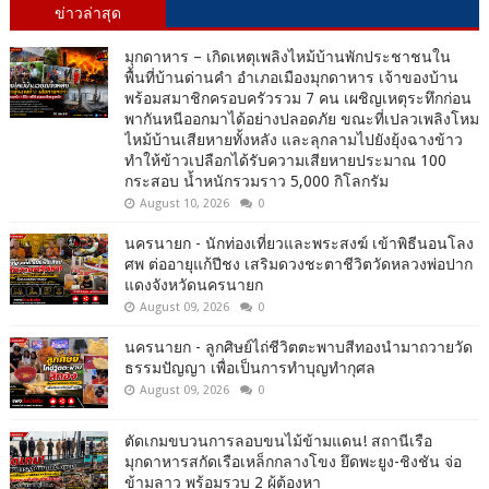
ข่าวล่าสุด
มุกดาหาร – เกิดเหตุเพลิงไหม้บ้านพักประชาชนใน
พื้นที่บ้านด่านคำ อำเภอเมืองมุกดาหาร เจ้าของบ้าน
พร้อมสมาชิกครอบครัวรวม 7 คน เผชิญเหตุระทึกก่อน
พากันหนีออกมาได้อย่างปลอดภัย ขณะที่เปลวเพลิงโหม
ไหม้บ้านเสียหายทั้งหลัง และลุกลามไปยังยุ้งฉางข้าว
ทำให้ข้าวเปลือกได้รับความเสียหายประมาณ 100
กระสอบ น้ำหนักรวมราว 5,000 กิโลกรัม
August 10, 2026
0
นครนายก - นักท่องเที่ยวและพระสงฆ์ เข้าพิธีนอนโลง
ศพ ต่ออายุแก้ปีชง เสริมดวงชะตาชีวิตวัดหลวงพ่อปาก
แดงจังหวัดนครนายก
August 09, 2026
0
นครนายก - ลูกศิษย์ไถ่ชีวิตตะพาบสีทองนำมาถวายวัด
ธรรมปัญญา เพื่อเป็นการทำบุญทำกุศล
August 09, 2026
0
ตัดเกมขบวนการลอบขนไม้ข้ามแดน! สถานีเรือ
มุกดาหารสกัดเรือเหล็กกลางโขง ยึดพะยูง-ชิงชัน จ่อ
ข้ามลาว พร้อมรวบ 2 ผู้ต้องหา