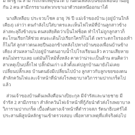
มาตรฐาน สามารถเกิดเหตุขึ้นได้ บ้านต้นเพลิงเป็นของเพื่อนบ้านอยู่
กัน 2 คน สามีภรรยาแต่พวกเขาเอาตัวรอดหนีออกมาได้
นางสีเหลือบ ประจวบโชค อายุ 76 ปี แม่เจ้าของบ้าน (อยู่บ้านใกล้
เคียง) เล่าว่า ตนกำลังไปใส่บาตรและเห็นไฟไหม้ที่บ้านลูกสาวข้าง
ล่างทะลุถึงข้างบน ตนสงสัยคิดว่าเป็นไฟช็อต ทำไรไม่ถูกลูกสาวก็
ตะโกนเรียกให้ช่วย ตนจะเดินไปเรียกใครก็ไม่ได้ เพราะตกใจรองเท้า
ก็ไม่ใส่ ลูกสาวตนเลยปีนออกข้างหลังไปทางบ้านของเพื่อนบ้านข้าง
เคียง ส่วนหลานไปอยู่บ้านตนอาบน้ำไปโรงเรียนแล้ว ความเสียหาย
ตนไม่ทราบเลย แต่มันก็ไหม้ทั้งหลัง คาดว่าน่าจะเป็นล้าน ตนคิดว่า
สาเหตุเป็นปลั๊กไฟ ปลั๊กมันเก่า แล้วตั้งแต่ปลูกบ้านมายังไม่เคย
เปลี่ยนปลั๊กเลย บ้านตนยังมีเปลี่ยนไปบ้าง ลูกสาวกับลูกเขยของตน
สำลักควันไฟและเจ้าหน้าที่นำส่งโรงพยาบาลวิภารามปากเกร็ดไป
แล้ว
ส่วนเจ้าของบ้านต้นเพลิงคือนางปิยะกุล มีจำรัสและนายชาย มี
จำรัส 2 สามีภรรยา สำลักควันไฟเจ้าหน้าที่กู้ภัยนำตัวส่งโรงพยาบาล
วิภารามปากเกร็ด เบื้องต้นทางเจ้าหน้าที่ตำรวจสภ รัตนาธิเบศร์ได้
ประสานพิสูจน์หลักฐานเข้าตรวจสอบ เพื่อหาสาเหตุที่แท้จริงต่อไป