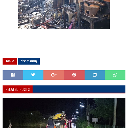
TAGS:
ข่าวอุบัติเหตุ
RELATED POSTS