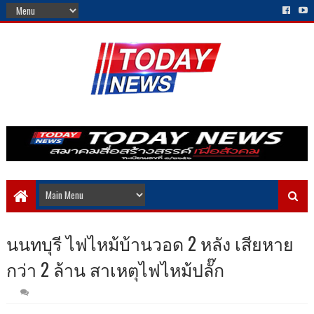
นนทบุรี ไฟไหม้บ้านวอด 2 หลัง เสียหาย
กว่า 2 ล้าน สาเหตุไฟไหม้ปลั๊ก