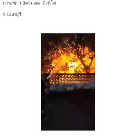
ภาพ/ข่าว ฉัตรมงคล สิงห์โต
จ.นนทบุรี