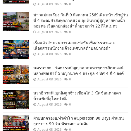
August 09, 2026
0
ข่าวแม่สะเรียง วันที่ 9 สิงหาคม 2569เดินหน้าเข้าสู่วัน
ที่ 4 ระดมกำลังทุกภาคส่วน ลุยค้นหาผู้สูญหายทางน้ำ
ลอยคอ เรือคายักล่องลำน้ำยวมกว่า 22 กิโลเมตร
August 09, 2026
0
เริ่มแล้ว!!ขบวนการสอบแข่งขันเพื่อสรรหาและ
เลือกสรรพนักงานจ้างเทศบาลตำบลป่าก่อดำ
August 08, 2026
0
นครนายก - วัดธรรมปัญญาสวดมหาพุทธาภิเษกองค์
หลวงพ่อเสาร์ 5 พญานาค 4 ตระกูล 4 ทิศ 4 สี 4 องค์
August 08, 2026
0
นราธิวาส!!!!บุกยิงลูกจ้างเชือดไก่ 3 นัดซ้อนตายคา
บ้านพักที่สุไหงปาดี.
August 08, 2026
0
ฝ่ายปกครองอ.ท่าตำโก #Operation 90 Days ผ่าแผน
ยุทธการ 90 วัน พิฆาตยาเสพติด
August 08, 2026
0