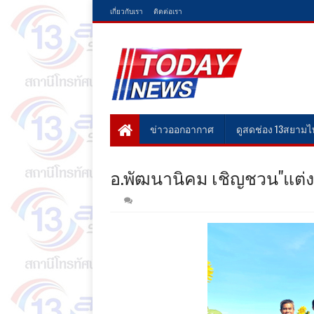
เกี่ยวกับเรา
ติดต่อเรา
ข่าวออกอากาศ
ดูสดช่อง 13สยาม
อ.พัฒนานิคม​ เชิญชวน"แต่ง