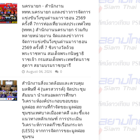
นครนายก - สำนักงาน
ททท.นครนายก แถลงข่าวการจัดการ
แข่งขันวิ่งขุนด่านมาราธอน 2569
ครั้งที่ 7การท่องเที่ยวแห่งประเทศไทย
(ททท.) สำนักงานนครนายก ร่วมกับ
หลายหน่วยงาน จัดแถลงข่าวการ
จัดการแข่งขันวิ่งขุนด่านมาราธอน
2569 ครั้งที่ 7 ชิงรางวัลถ้วย
พระราชทาน สมเด็จพระกนิษฐาธิ
ราชเจ้า กรมสมเด็จพระเทพรัตนราช
สุดาฯ สยามบรมราชกุมารี
August 04, 2026
0
สำนักงานสิ่งแวดล้อมและควบคุม
มลพิษที่ 4 (นครสวรรค์) จัดประชุม
สัมมนา นำเสนอผลการศึกษา
วิเคราะห์องค์ประกอบขอบขยะ
มูลฝอย สถานที่กำจัดขยะมูลฝอย
ชุมชนเทศบาลเมืองตาคลี และชี้แจง
แนวทางหลักเกณฑ์ การประเมิน
วิเคราะห์การลดก๊าซเรือนกระจก
(LESS) จากการจัดการขยะมูลฝอย
ชุมชน