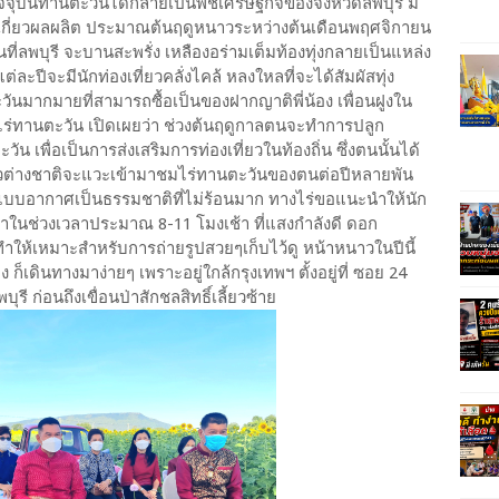
ปัจจุบันทานตะวันได้กลายเป็นพืชเศรษฐกิจของจังหวัดลพบุรี มี
ก็บเกี่ยวผลผลิต ประมาณต้นฤดูหนาวระหว่างต้นเดือนพฤศจิกายน
่ลพบุรี จะบานสะพรั่ง เหลืองอร่ามเต็มท้องทุ่งกลายเป็นแหล่ง
แต่ละปีจะมีนักท่องเที่ยวคลั่งไคล้ หลงใหลที่จะได้สัมผัสทุ่ง
ันมากมายที่สามารถซื้อเป็นของฝากญาติพี่น้อง เพื่อนฝูงใน
ร่ทานตะวัน​ เปิดเผยว่า ช่วงต้นฤดูกาลตนจะทำการปลูก
น เพื่อเป็นการส่งเสริมการท่องเที่ยวในท้องถิ่น ซึ่งตนนั้นได้
ชาวต่างชาติจะแวะเข้ามาชมไร่ทานตะวันของตนต่อปีหลายพัน
 แบบอากาศเป็นธรรมชาติที่ไม่ร้อนมาก ทางไร่ขอแนะนำให้นัก
าในช่วงเวลาประมาณ 8-11 โมงเช้า ที่แสงกำลังดี ดอก
ำให้เหมาะสำหรับการถ่ายรูปสวยๆเก็บไว้ดู หน้าหนาวในปีนี้
เดินทางมาง่ายๆ เพราะอยู่ใกล้กรุงเทพฯ ตั้งอยู่ที่​ ซอย​ 24
ุรี ก่อนถึงเขื่อนป่าสักชลสิทธิ์เลี้ยวซ้าย