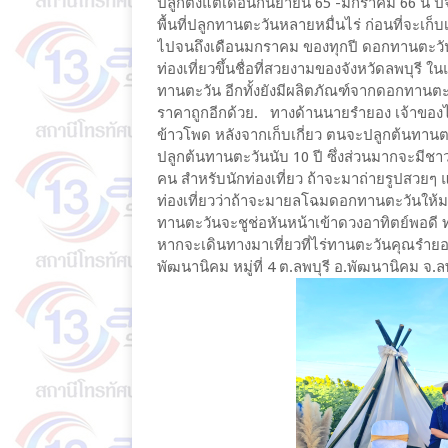
ปลูกตั้งแต่เดือนกันยายน 65 -มกราคม​ 66 นี้​ 
พื้นที่ปลูกทานตะวันหลายหมื่นไร่ ก่อนที่จะเ
ไปจนถึงเดือนมกราคม​ ของทุกปี ดอกทานตะวันที
ท่องเที่ยวขึ้นชื่อที่สวยงามของจังหวัดลพบุรี ใน
ทานตะวัน อีกทั้งยังมีผลิตภัณฑ์จากดอกทานตะว
ราคาถูกอีกด้วย. ทางด้านนายรำยอง​ เจ้าของไ
ข้าวโพด หลังจากเก็บเกี่ยว ตนจะปลูกต้นทานตะวั
ปลูกต้นทานตะวันนับ 10 ปี ซึ่งส่วนมากจะมี
คน สำหรับนักท่องเที่ยว ถ้าจะมาถ่ายรูปสวยๆ
ท่องเที่ยวว่าถ้าจะมายลโฉมดอกทานตะวันให้ม
ทานตะวันจะชูช่อหันหน้าเข้าดวงอาทิตย์พอดี ท
หากจะเดินทางมาเที่ยวที่ไร่ทานตะวันคุณรำยอง ก็
พัฒนานิคม หมู่ที่ 4 ต.ลพบุรี​ อ.พัฒนานิคม จ.ลพบ