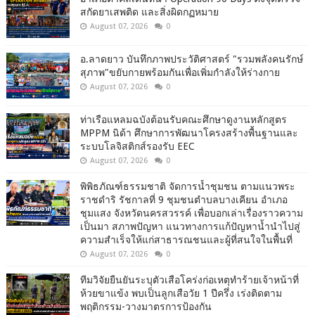
สกัดยาเสพติด และสิ่งผิดกฏหมาย
August 07, 2026
0
อ.ลาดยาว บันทึกภาพประวัติศาสตร์ "รวมพลังคนรักษ์
สุภาพ"ขยับกายพร้อมกันเพื่อเพิ่มกำลังให้ร่างกาย
August 07, 2026
0
ท่าเรือแหลมฉบังต้อนรับคณะศึกษาดูงานหลักสูตร
MPPM นิด้า ศึกษาการพัฒนาโครงสร้างพื้นฐานและ
ระบบโลจิสติกส์รองรับ EEC
August 07, 2026
0
พิพิธภัณฑ์ธรรมชาติ จัดการน้ำชุมชน ตามแนวพระ
ราชดำริ รัชกาลที่ 9 ชุมชนตำบลบางเคียน อำเภอ
ชุมแสง จังหวัดนครสวรรค์ เพื่อบอกเล่าเรื่องราวความ
เป็นมา สภาพปัญหา แนวทางการแก้ปัญหาน้ำนำไปสู่
ความสำเร็จให้แก่สาธารณชนและผู้ที่สนใจในพื้นที่
August 07, 2026
0
ทีมวิจัยยืนยันระบุตัวเสือโคร่งก่อเหตุทำร้ายเจ้าหน้าที่
ห้วยขาแข้ง พบเป็นลูกเสือวัย 1 ปีครึ่ง เร่งติดตาม
พฤติกรรม-วางมาตรการป้องกัน