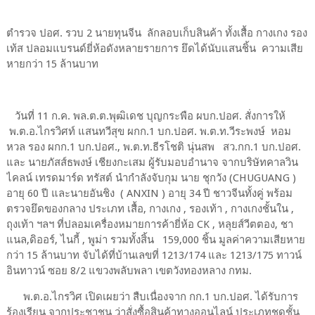
ตำรวจ ปอศ. รวบ 2 นายทุนจีน ลักลอบเก็บสินค้า ทั้งเสื้อ กางเกง รอง
เท้ส ปลอมแบรนด์ยี่ห้อดังหลายรายการ ยึดได้นับแสนชิ้น ความเสีย
หายกว่า 15 ล้านบาท
วันที่ 11 ก.ค. พล.ต.ต.พุฒิเดช บุญกระพือ ผบก.ปอศ. สั่งการให้
พ.ต.อ.ไกรวิศท์ แสนทวีสุข ผกก.1 บก.ปอศ. พ.ต.ท.วีระพงษ์ หอม
หวล รอง ผกก.1 บก.ปอศ., พ.ต.ท.ธีรโชติ นุ่นสพ สว.กก.1 บก.ปอศ.
และ นายภัสส์ธพงษ์ เชียงกะเสม ผู้รับมอบอำนาจ จากบริษัทคาลวิน
ไคลน์ เทรดมาร์ด ทรัสต์ นำกำลังจับกุม นาย ชุกวัง (CHUGUANG )
อายุ 60 ปี และนายอันชิง ( ANXIN ) อายุ 34 ปี ชาวจีนทั้งคู่ พร้อม
ตรวจยึดของกลาง ประเภท เสื้อ, กางเกง , รองเท้า , กางเกงชั้นใน ,
ถุงเท้า ฯลฯ ที่ปลอมเครื่องหมายการค้ายี่ห้อ CK , หลุยส์วีตตอง, ชา
แนล,ดิออร์, ไนกี้ , พูม่า รวมทั้งสิ้น 159,000 ชิ้น มูลค่าความเสียหาย
กว่า 15 ล้านบาท จับได้ที่บ้านเลขที่ 1213/174 และ 1213/175 ทาวน์
อินทาวน์ ซอย 8/2 แขวงพลับพลา เขตวังทองหลาง กทม.
พ.ต.อ.ไกรวิศ เปิดเผยว่า สืบเนื่องจาก กก.1 บก.ปอศ. ได้รับการ
ร้องเรียน จากประชาชน ว่าสั่งซื้อสินค้าทางออนไลน์ ประเภทชุดชั้น