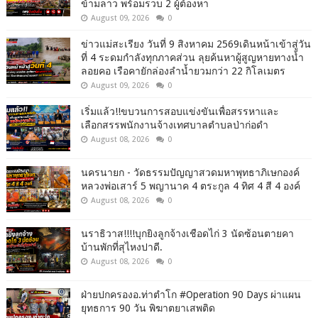
ข้ามลาว พร้อมรวบ 2 ผู้ต้องหา
August 09, 2026
0
ข่าวแม่สะเรียง วันที่ 9 สิงหาคม 2569เดินหน้าเข้าสู่วัน
ที่ 4 ระดมกำลังทุกภาคส่วน ลุยค้นหาผู้สูญหายทางน้ำ
ลอยคอ เรือคายักล่องลำน้ำยวมกว่า 22 กิโลเมตร
August 09, 2026
0
เริ่มแล้ว!!ขบวนการสอบแข่งขันเพื่อสรรหาและ
เลือกสรรพนักงานจ้างเทศบาลตำบลป่าก่อดำ
August 08, 2026
0
นครนายก - วัดธรรมปัญญาสวดมหาพุทธาภิเษกองค์
หลวงพ่อเสาร์ 5 พญานาค 4 ตระกูล 4 ทิศ 4 สี 4 องค์
August 08, 2026
0
นราธิวาส!!!!บุกยิงลูกจ้างเชือดไก่ 3 นัดซ้อนตายคา
บ้านพักที่สุไหงปาดี.
August 08, 2026
0
ฝ่ายปกครองอ.ท่าตำโก #Operation 90 Days ผ่าแผน
ยุทธการ 90 วัน พิฆาตยาเสพติด