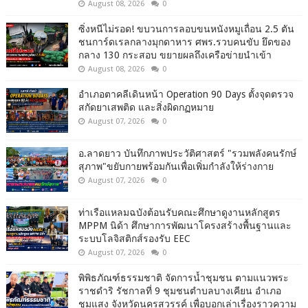
August 08, 2026
0
ซิ่งหนีไม่รอด! ขบวนการลอบขนหนังหมูเถื่อน 2.5 ตัน
ชนการ์ดเรลกลางมุกดาหาร ศพร.รวบคนขับ ยึดของ
กลาง 130 กระสอบ ขยายผลถึงเครือข่ายนำเข้า
August 08, 2026
0
อำเภอตาคลีเดินหน้า Operation 90 Days ตั้งจุดตรวจ
สกัดยาเสพติด และสิ่งผิดกฏหมาย
August 07, 2026
0
อ.ลาดยาว บันทึกภาพประวัติศาสตร์ "รวมพลังคนรักษ์
สุภาพ"ขยับกายพร้อมกันเพื่อเพิ่มกำลังให้ร่างกาย
August 07, 2026
0
ท่าเรือแหลมฉบังต้อนรับคณะศึกษาดูงานหลักสูตร
MPPM นิด้า ศึกษาการพัฒนาโครงสร้างพื้นฐานและ
ระบบโลจิสติกส์รองรับ EEC
August 07, 2026
0
พิพิธภัณฑ์ธรรมชาติ จัดการน้ำชุมชน ตามแนวพระ
ราชดำริ รัชกาลที่ 9 ชุมชนตำบลบางเคียน อำเภอ
ชุมแสง จังหวัดนครสวรรค์ เพื่อบอกเล่าเรื่องราวความ