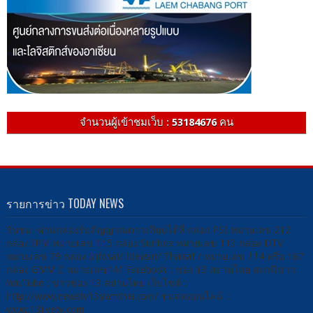
จำนวนผู้เข้าชมเว็บ :
53184676
คน
รายการข่าว TODAY NEWS
รับชม -ผ่านกล่องรับสัญญาณดาวเทียมได้ที่ กล่อง PSI หมายเลข 212
กล่อง IPM หมายเลข 115 กล่อง Sunbox หมายเลข 113 กล่อง DTV
หมายเลข 79 กล่อง Infosat/ Ideasat/ Thaisat / หมายเลข 114 หรือ 167
กล่อง GMM Z หมายเลข141 Facebook : ช่อง 13 สยามไทย สถานีข่าว
YouTube : ข่าวช่อง 13 สยามไทย เว็บไซต์ :
http://www.newstv13siamthai.com/ ชมสดออนไลน์ :
www.13livetv.com