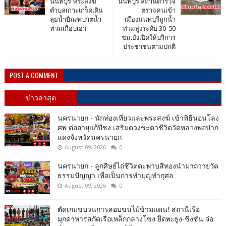
นนทบุรี พระสงฆ์
นนทบุรี สถานีตำรวจ
ตำบลเกาะเกร็ดเดิน
ตรวจคนเข้า
ลุยน้ำบิณฑบาตน้ำ
เมืองนนทบุรีถูกน้ำ
ท่วมเกือบเอว
ท่วมสูงระดับ 30-50
ซม.ยังเปิดให้บริการ
ประชาชนตามปกติ
POST A COMMENT
ข่าวล่าสุด
นครนายก - นักท่องเที่ยวและพระสงฆ์ เข้าพิธีนอนโลง
ศพ ต่ออายุแก้ปีชง เสริมดวงชะตาชีวิตวัดหลวงพ่อปาก
แดงจังหวัดนครนายก
August 09, 2026
0
นครนายก - ลูกศิษย์ไถ่ชีวิตตะพาบสีทองนำมาถวายวัด
ธรรมปัญญา เพื่อเป็นการทำบุญทำกุศล
August 09, 2026
0
ตัดเกมขบวนการลอบขนไม้ข้ามแดน! สถานีเรือ
มุกดาหารสกัดเรือเหล็กกลางโขง ยึดพะยูง-ชิงชัน จ่อ