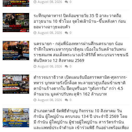
August 08, 2026
0
ระทึกมุกดาหาร! ปิดล้อมชายวัย 35 ปี อาละวาดถือ
อาวุธนาน 10 ชั่วโมง จุดไฟเผิาบ้าน–ขึ้นหลังคา ก่อน
ยอมวางอาวุธมอบตัว
August 08, 2026
0
นครนายก - กลุ่มพี่น้องทหารผ่านศึกนครนายก น้อม
รำลึกในพระมหากรุณาธิคุณ เนื่องในวันคล้ายวันพระ
ราชสมภพ สมเด็จพระนางเจ้าสิริกิติ์ พระบรมราชชนนี
พันปีหลวง 12 สิงหาคม 2569
August 08, 2026
0
ตำรวจนราธิวาส เปิดแผนจับมือสรรพสามิต-ศุลกากร-
ทหาร บุกทลายรังบิ๊กล็อต ทะลายยาสูบเถื่อนข้ามชาติ
คาบ้านร้างตากใบ ยึดบุหรี่นอก “กูดังการัม” กว่า 4.5
ล้านมวน มูลค่าปรับทะลุฟ้า 162 ล้านบาท
August 08, 2026
0
อำเภอตาคลี จัดพิธีทำบุญ กิจกรรม 10 สิงหาคม วัน
กำนัน ผู้ใหญ่บ้าน ครบรอบ 134 ปี ประจำปี 2569 โดย
มี กำนัน ผู้ใหญ่บ้าน ผู้ช่วยผู้ใหญ่บ้าน สารวัตรกำนัน
และแพทย์ประจำตำบล เข้าร่วมพิธี กันอย่างพร้อมเพียง