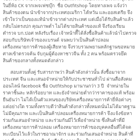
ในยี่ห้อ CK จากเพจเฟซบุ๊ก ชื่อ Outfitshop โดยทางเพจ แจ้งว่า
สินค้าของตน นำเข้าจากประเทศอเมริกา ไต้หวัน และออสเตรีย จึง
เข้าใจว่าเป็นของแท้นำเข้าจากต่างประเทศ แต่เมื่อได้รับสินค้าแล้ว
กลับไม่ตรงปก คุณภาพต่ำ ไม่ได้ขายสินค้าของแท้ จึงรัองเรียน
ตำรวจ บก.ปอศ หลังรับเรื่อง เจ้าหน้าทีืได้สั่งซื้อสินค้าแล้วนำไปตรวจ
สอบกับบริษัทเจ้าของแบรนด์ จนพบว่าเป็นสินค้าปลอม
เครื่องหมายการค้าของผู้เสียหาย จึงรวบรวมพยานหลักฐานขอหมาย
ศาลเข้าตรวจค้น จับกุมผู้ต้องหาชาวจีน ทั้ง 2 คน พร้อมตรวจยึด
สินค้าของกลางทั้งหมดดังกล่าว
สอบสวนทั้งคู่ รับสารภาพว่า สินค้าดังกล่าวนั้น สั่งซื้อมาจาก
ประเทศ จีน และเสนอจำหน่ายให้กับประชาชนทั่วไป ผ่านสื่อสังคม
ออนไลน์ facebook ชื่อ Outfitshop มานานกว่า 3 ปี จำหน่ายใน
ราคาชิ้นละ หลักร้อยบาท และยังจำหน่ายต่ำกว่าราคาของแท้ พร้อม
ยืนยันว่า ไม่ได้เป็นตัวแทนของบริษัทเครื่องหมายการค้ายี่ห้อต่างๆ
แต่อย่างใด รวมทั้งทราบดีว่าสินค้าดังกล่าวทั้งหมดนั่นไม่ได้มาตฐาน
ไม่มีคุณภาพ และเป็นสินค้าปลอมเครื่องหมายการค้า จึงแจ้งข้อหา
ร่วมกันเสนอจำหน่าย และร่วมกันมีไว้เพื่อจำหน่าย ซึ่งสินค้าที่มี
เครื่องหมายการค้าปลอม เครื่องหมายการค้าของบุคคลอื่นที่ได้จด
ทะเบียนไว้แล้วในราชอาณาจักร และร่วมกันเสนอจำหน่าย สินค้าที่