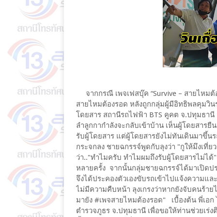
จากกรณี เพจเฟสบุ๊ค “Survive – สายไหมต้อง
สายไหมต้องรอด หลังถูกกลุ่มผู้มีอิทธิพลคุมว
โดยสาร สถานีรถไฟฟ้า BTS คูคต จ.ปทุมธานี "
ลำลูกกากำลังจะกลับเข้าบ้าน เห็นผู้โดยสารยื
รับผู้โดยสาร แต่ผู้โดยสารยังไม่ทันเดินมาขึ้
กระจกลง ชายฉกรรจ์พูดกับลุงว่า "กูให้มึงเที่ยวเ
ว่า.."ทำไมครับ ทำไมผมถึงรับผู้โดยสารไม่ได้" 
หลายครั้ง จากนั้นกลุ่มชายฉกรรจ์ได้มาเปิด
จึงได้ประคองตัวเองขับรถเข้าไปแจ้งความและไ
ไม่มีความคืบหน้า ลุงเกรงว่าหากยังจับคนร้าย
มายัง #เพจสายไหมต้องรอด" เบื้องต้น พี่เอก
ตำรวจภูธร จ.ปทุมธานี เพื่อขอให้ท่านช่วยเร