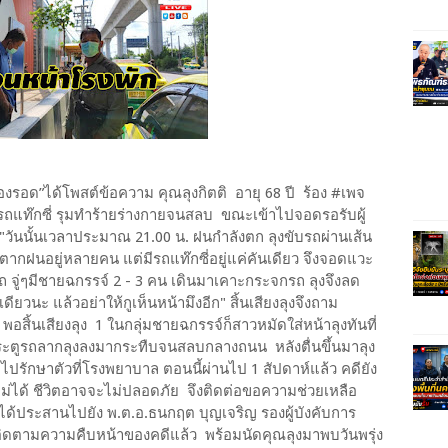
รอด”ได้โพสต์ข้อความ คุณลุงกิตติ อายุ 68 ปี ร้อง #เพจ
ินรถแท๊กซี่ รุมทำร้ายร่างกายจนสลบ ขณะเข้าไปจอดรอรับผู้
วันนั้นเวลาประมาณ 21.00 น. ฝนกำลังตก ลุงขับรถผ่านเส้น
นตากฝนอยู่หลายคน แต่มีรถแท๊กซี่อยู่แค่คันเดียว จึงจอดแวะ
นรถ จู่ๆมีชายฉกรรจ์ 2 - 3 คน เดินมาเคาะกระจกรถ ลุงจึงลด
ดียวนะ แล้วอย่าให้กูเห็นหน้ามึงอีก" สิ้นเสียงลุงจึงถาม
พอสิ้นเสียงลุง 1 ในกลุ่มชายฉกรรจ์ก็สาวหมัดใส่หน้าลุงทันที่
ประตูรถลากลุงลงมากระทืบจนสลบกลางถนน หลังตื่นขึ้นมาลุง
ปรักษาตัวที่โรงพยาบาล ตอนนี้ผ่านไป 1 สัปดาห์แล้ว คดียัง
ไม่ได้ ชีวิตอาจจะไม่ปลอดภัย จึงติดต่อขอความช่วยเหลือ
 ได้ประสานไปยัง พ.ต.อ.ธนกฤต บุญเจริญ รองผู้บังคับการ
่งติดตามความคืบหน้าของคดีแล้ว พร้อมนัดคุณลุงมาพบวันพรุ่ง