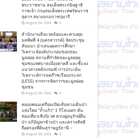
พระราชทาน สมเด็จพระกนิษฐาธิ
ราชเจ้า กรมสมเด็จพระเทพรัตนราช
สุดาฯ สยามบรมราชกุมารี
August 04, 2026
0
สำนักงานสิ่งแวดล้อมและควบคุม
มลพิษที่ 4 (นครสวรรค์) จัดประชุม
สัมมนา นำเสนอผลการศึกษา
วิเคราะห์องค์ประกอบขอบขยะ
มูลฝอย สถานที่กำจัดขยะมูลฝอย
ชุมชนเทศบาลเมืองตาคลี และชี้แจง
แนวทางหลักเกณฑ์ การประเมิน
วิเคราะห์การลดก๊าซเรือนกระจก
(LESS) จากการจัดการขยะมูลฝอย
ชุมชน
August 04, 2026
0
คลองพนมเตรียมเปิดเส้นทางเดินป่า
แห่งใหม่ “ถ้ำแก้ว” 3 กิโลเมตร ดัน
ท่องเที่ยวเชิงนิเวศ ควบคู่อนุรักษ์ผืน
ป่า แก้ปัญหาช้างป่า และตรวจสิทธิ
ถือครองที่ดินสุราษฎร์ธานี –
August 04, 2026
0