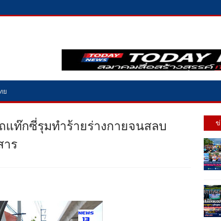
ไทย
ินรถแท๊กซี่รุมทำร้ายร่างกายจนสลบ
ข
สาร