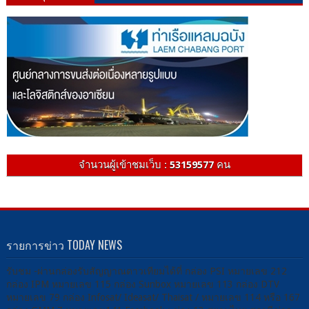
จำนวนผู้เข้าชมเว็บ :
53159577
คน
รายการข่าว TODAY NEWS
รับชม -ผ่านกล่องรับสัญญาณดาวเทียมได้ที่ กล่อง PSI หมายเลข 212
กล่อง IPM หมายเลข 115 กล่อง Sunbox หมายเลข 113 กล่อง DTV
หมายเลข 79 กล่อง Infosat/ Ideasat/ Thaisat / หมายเลข 114 หรือ 167