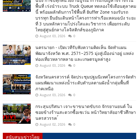
ฉบัง กำชับทุกหน่วยงานบูรณาการแก้ปัญหาจราจรใน
พื้นที่ เร่งนำระบบ Truck Queue ทดลองใช้เดือนตุลาคม
นี้ พร้อมผลักดันการใช้พื้นที่ Buffer Zone รองรับรถ
บรรทุก ยืนยันเดินหน้าโครงการท่าเรือแหลมฉบัง ระยะ
ที่ 3 บนหลักความโปร่งใสและวิชาการ เพื่อยกระดับ
ไทยสู่ศูนย์กลางโลจิสติกส์ของภูมิภาค
August 03, 2026
0
นครนายก - เปิดเวทีรับฟังความคิดเห็น จัดทำแผน
พัฒนาจังหวัด พ.ศ. 2571–2575 มุ่งสู่เมืองน่าอยู่ แหล่ง
ท่องเที่ยวหลากหลาย และเกษตรมูลค่าสูง
August 03, 2026
0
จังหวัดนครสวรรค์ จัดประชุมปฐมนิเทศโครงการจัดทำ
แผนพัฒนาแหล่งน้ำระดับตำบลตามผังน้ำกลุ่มพื้นที่
ภาคเหนือ
August 03, 2026
0
กระสุนปริศนา เจาะขาขนาดขับรถ จักรยานยนต์ ใน
ซอยข้างร้านสะดวกซื้อเซเว่น หน้าวิทยาลัยอาชีวศึกษา
นครสวรรค ์
August 02, 2026
0
สนับสนุนข่าวโดย