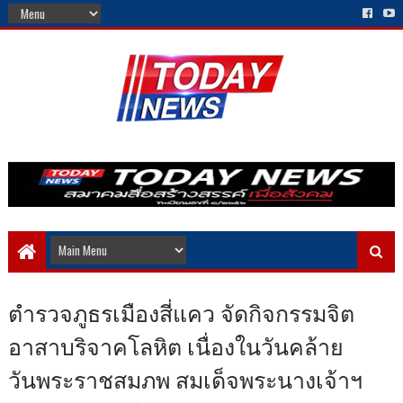
ตำรวจภูธร​เมืองสี่แคว จัดกิจกรรม​จิต
อาสาบริจาคโลหิต เนื่องในวันคล้าย
วันพระราชสมภพ สมเด็จพระนางเจ้าฯ