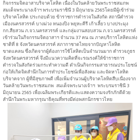
กิจกรรมจิตอาสาบริจาคโลหิต เนื่องในวันคล้ายวันพระราชสมภพ
สมเด็จ​พระนางเจ้า​ฯ​ พระ​บรม​ราชินี​ 3 มิถุนายน​ 2565​โดยมีผู้เข้าร่วม
บริจาคโลหิต ประกอบด้วย ข้าราชการตำรวจในสังกัด สถานีตำรวจ
เมืองนครสวรรค์ บางม่วง หนองปิง พยุหะคีรี​ เก้าเลี้ยว บางประมุง
กก.สืยสวน ภ.จว.นครสวรรค์​ และกลุ่มงานสอบสวน ภ.จว.นครสวรรค์​
เข้าร่วมในกิจกรรมจิตอาสาฯ จำนวน 37 คน ณ ภาคบริการโลหิตแห่ง
ชาติที่ 8 จังหวัดนครสวรรค์ สภากาชาดไทยจากปัญหาโลหิต
ขาดแคลน ซึ่งเกิดจากผู้ต้องการใช้โลหิตเป็นจำนวนมาก ตำรวจภูธร
จังหวัดนครสวรรค์ จึงมีแนวความคิดที่จะรณรงค์ให้ข้าราชการ
ตำรวจในสังกัดร่วมกระทำความดี ดำเนินกิจกรรมสาธารณประโยชน์
ก่อให้เกิดจิตสำนึกในการทำประโยชน์เพื่อสังคม และจัดหาโลหิต
บริจาคจาก ผู้ที่มีสุขภาพดี เพื่อเพิ่มจำนวนผู้บริจาคโลหิตสืบเนื่องจาก
วันคล้ายวันพระราชสมภพ สมเด็จพระนางเจ้าฯ พระบรมราชินี 3
มิถุนายน 2565 เพื่อเฉลิมพระเกียรติและแสดงความจงรักภักดีด้วย
สำนึกในพระมหากรุณาธิคุณที่ทรงมีต่อพสกนิกรชาวไทย