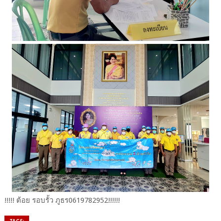
!!!!! ต้อย​ รอบ​รั้ว​ ภูธร​0619782952!!!!!!