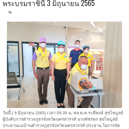
พระบรมราชินี 3 มิถุนายน​ 2565​
วันนี้ ( 9 มิถุนายน​ 2565) เวลา 09.30 น. พล.ต.ต.ระพี​พงษ์​ สุข​ไพบูลย์​
ผู้​บังคับการ​ตำรวจภูธร​จังหวัด​นครสวรรค์​ นางพัชร​พร​ สุข​ไพบูลย์​
ประธานแม่บ้านตำรวจภูธรจังหวัดนครสวรรค์ ประธาน ในการจัด