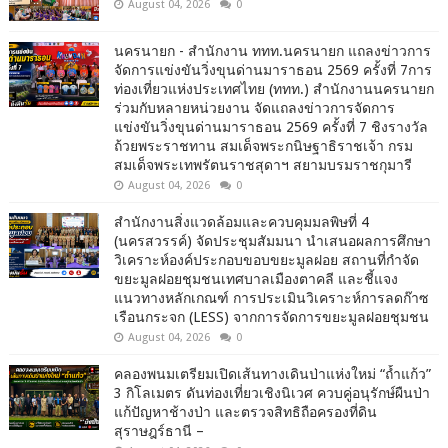
August 04, 2026
0
นครนายก - สำนักงาน ททท.นครนายก แถลงข่าวการ
จัดการแข่งขันวิ่งขุนด่านมาราธอน 2569 ครั้งที่ 7การ
ท่องเที่ยวแห่งประเทศไทย (ททท.) สำนักงานนครนายก
ร่วมกับหลายหน่วยงาน จัดแถลงข่าวการจัดการ
แข่งขันวิ่งขุนด่านมาราธอน 2569 ครั้งที่ 7 ชิงรางวัล
ถ้วยพระราชทาน สมเด็จพระกนิษฐาธิราชเจ้า กรม
สมเด็จพระเทพรัตนราชสุดาฯ สยามบรมราชกุมารี
August 04, 2026
0
สำนักงานสิ่งแวดล้อมและควบคุมมลพิษที่ 4
(นครสวรรค์) จัดประชุมสัมมนา นำเสนอผลการศึกษา
วิเคราะห์องค์ประกอบขอบขยะมูลฝอย สถานที่กำจัด
ขยะมูลฝอยชุมชนเทศบาลเมืองตาคลี และชี้แจง
แนวทางหลักเกณฑ์ การประเมินวิเคราะห์การลดก๊าซ
เรือนกระจก (LESS) จากการจัดการขยะมูลฝอยชุมชน
August 04, 2026
0
คลองพนมเตรียมเปิดเส้นทางเดินป่าแห่งใหม่ “ถ้ำแก้ว”
3 กิโลเมตร ดันท่องเที่ยวเชิงนิเวศ ควบคู่อนุรักษ์ผืนป่า
แก้ปัญหาช้างป่า และตรวจสิทธิถือครองที่ดิน
สุราษฎร์ธานี –