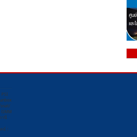
ง PSI
Sunbox
osat/
อง GMM
ถานี
น์ :