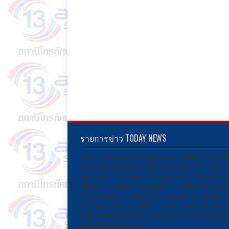
รายการข่าว TODAY NEWS
รับชม -ผ่านกล่องรับสัญญาณดาวเทียมได้ที่ กล่อ
หมายเลข 212 กล่อง IPM หมายเลข 115 กล่อง 
หมายเลข 113 กล่อง DTV หมายเลข 79 กล่อง Inf
Ideasat/ Thaisat / หมายเลข 114 หรือ 167 กล่
Z หมายเลข141 Facebook : ช่อง 13 สยามไทย ส
ข่าว YouTube : ข่าวช่อง 13 สยามไทย เว็บไซต์ :
http://www.newstv13siamthai.com/ ชมสดออนไล
www.13livetv.com