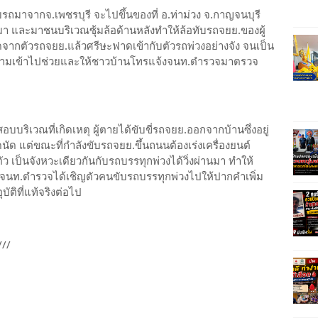
มาจากจ.เพชรบุรี จะไปขึ้นของที่ อ.ท่าม่วง จ.กาญจนบุรี
ึ้นมา และมาชนบริเวณซุ้มล้อด้านหลังทำให้ล้อทับรถจยย.ของผู้
ดจากตัวรถจยย.แล้วศรีษะฟาดเข้ากับตัวรถพ่วงอย่างจัง จนเป็น
้พยายามเข้าไปช่วยและให้ชาวบ้านโทรแจ้งจนท.ตำรวจมาตรวจ
ริเวณที่เกิดเหตุ ผู้ตายได้ขับขี่รถจยย.ออกจากบ้านซึ่งอยู่
นัด แต่ขณะที่กำลังขับรถจยย.ขึ้นถนนต้องเร่งเครื่องยนต์
่งตัว เป็นจังหวะเดียวกันกับรถบรรทุกพ่วงได้วิ่งผ่านมา ทำให้
งทางจนท.ตำรวจได้เชิญตัวคนขับรถบรรทุกพ่วงไปให้ปากคำเพิ่ม
บัติที่แท้จริงต่อไป
///