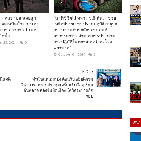
 - คนหาปลาเจอลูก
“นาทีชีวิต!!! ทหาร ร.8 พัน.1 ช่วย
ยคอเหนือน้ำขณะเอา
เหลือประชาชนประสบอุบัติเหตุรถ
้หมา ยาวกว่า 1 เมตร
กระบะชนกับรถจักรยานยนต์
ือน้ำ
อาการสาหัส อำนวยการประสาน
การปฏิบัติในทุกๆส่วนนำส่งโรง
r 23, 2024
0
พยาบาล”
October 01, 2024
0
NEXT
เนินคดี
ท่าเรือแหลมฉบัง ต้อนรับ อธิบดีกรม
วิชาการเกษตร ประชุมเตรียมรับมือทุเรียน
ล้นตลาด หลังจีนปิดเมือง โควิดระบาดอีก
รอบ
สนั