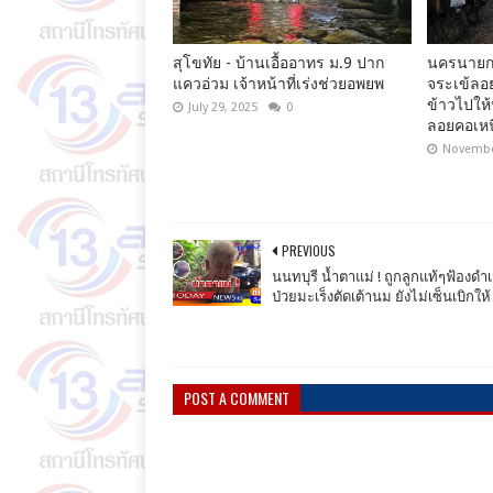
สุโขทัย - บ้านเอื้ออาทร ม.9 ปาก
นครนายก
แควอ่วม เจ้าหน้าที่เร่งช่วยอพยพ
จระเข้ลอ
ข้าวไปให
July 29, 2025
0
ลอยคอเหน
Novembe
PREVIOUS
นนทบุรี น้ำตาแม่ ! ถูกลูกแท้ๆฟ้องดำ
ป่วยมะเร็งตัดเต้านม ยังไม่เซ็นเบิกให้
POST A COMMENT