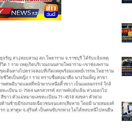
สาธุจรัญ สว.(สอบสวน) สภ.โพธาราม จ.ราชบุรี ได้รับแจ้งเหตุ
้เสียชีวิต 1 ราย เหตุเกิดบริเวณถนนสายโพธาราม-เขาช่องพราน
ึงรุดเดินทางไปตรวจสอบที่เกิดเหตุพร้อมแพทย์เวรรพ.โพธาราม
้เสียชีวิตเป็นหญิง 1 ราย ทราบชื่อต่อมาคือ นางวันเพ็ญ สาขา
 สภาพศพมีบาดแผลที่หน้าผากเหนือคิ้วขวา เป็นแผลฉกรรจ์ ใกล้
เลขทะเบียน ป-7564 นครสวรรค์ สภาพพับยับเยิน ห่างออกไป
้ สีขาว ตัวแม่หมายเลขทะเบียน 71-4518 สงขลา ตัวพ่วง
้งด้านซ้ายมีร่องรอยเฉี่ยวชนจนแตกเสียหาย โดยมี นายสมยงค์
นครก อ.ท่าตูม จ.สุรินท์ เป็นคนขับรถพ่วง ไม่ได้หลบหนีไปหนยืน