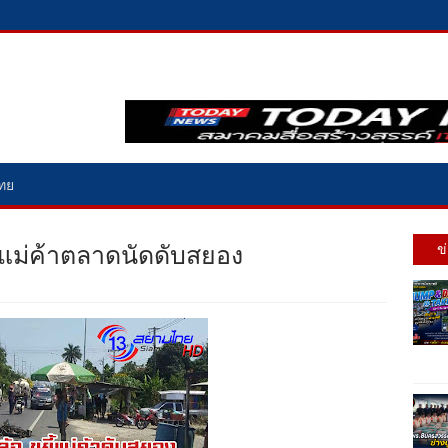
ไทย
ยย.แม่ค้าตลาดนัดดับสยอง
ข