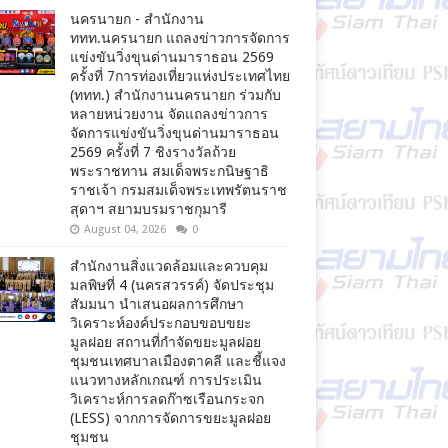
นครนายก - สำนักงาน
ททท.นครนายก แถลงข่าวการจัดการ
แข่งขันวิ่งขุนด่านมาราธอน 2569
ครั้งที่ 7การท่องเที่ยวแห่งประเทศไทย
(ททท.) สำนักงานนครนายก ร่วมกับ
หลายหน่วยงาน จัดแถลงข่าวการ
จัดการแข่งขันวิ่งขุนด่านมาราธอน
2569 ครั้งที่ 7 ชิงรางวัลถ้วย
พระราชทาน สมเด็จพระกนิษฐาธิ
ราชเจ้า กรมสมเด็จพระเทพรัตนราช
สุดาฯ สยามบรมราชกุมารี
August 04, 2026
0
สำนักงานสิ่งแวดล้อมและควบคุม
มลพิษที่ 4 (นครสวรรค์) จัดประชุม
สัมมนา นำเสนอผลการศึกษา
วิเคราะห์องค์ประกอบขอบขยะ
มูลฝอย สถานที่กำจัดขยะมูลฝอย
ชุมชนเทศบาลเมืองตาคลี และชี้แจง
แนวทางหลักเกณฑ์ การประเมิน
วิเคราะห์การลดก๊าซเรือนกระจก
(LESS) จากการจัดการขยะมูลฝอย
ชุมชน