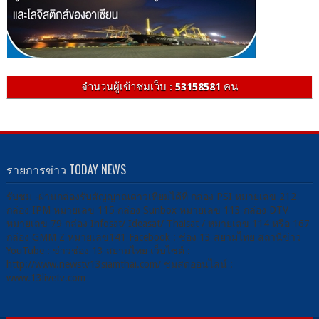
จำนวนผู้เข้าชมเว็บ :
53158581
คน
รายการข่าว TODAY NEWS
รับชม -ผ่านกล่องรับสัญญาณดาวเทียมได้ที่ กล่อง PSI หมายเลข 212
กล่อง IPM หมายเลข 115 กล่อง Sunbox หมายเลข 113 กล่อง DTV
หมายเลข 79 กล่อง Infosat/ Ideasat/ Thaisat / หมายเลข 114 หรือ 167
กล่อง GMM Z หมายเลข141 Facebook : ช่อง 13 สยามไทย สถานีข่าว
YouTube : ข่าวช่อง 13 สยามไทย เว็บไซต์ :
http://www.newstv13siamthai.com/ ชมสดออนไลน์ :
www.13livetv.com