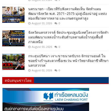
นครนายก - เปิดเวทีรับฟังความคิดเห็น จัดทำแผน
พัฒนาจังหวัด พ.ศ. 2571–2575 มุ่งสู่เมืองน่าอยู่ แหล่ง
ท่องเที่ยวหลากหลาย และเกษตรมูลค่าสูง
August 03, 2026
0
จังหวัดนครสวรรค์ จัดประชุมปฐมนิเทศโครงการจัดทำ
แผนพัฒนาแหล่งน้ำระดับตำบลตามผังน้ำกลุ่มพื้นที่
ภาคเหนือ
August 03, 2026
0
กระสุนปริศนา เจาะขาขนาดขับรถ จักรยานยนต์ ใน
ซอยข้างร้านสะดวกซื้อเซเว่น หน้าวิทยาลัยอาชีวศึกษา
นครสวรรค ์
August 02, 2026
0
สนับสนุนข่าวโดย