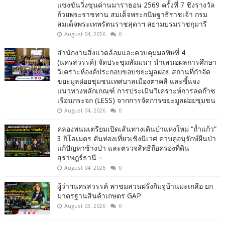
แข่งขันวิ่งขุนด่านมาราธอน 2569 ครั้งที่ 7 ชิงรางวัล
ถ้วยพระราชทาน สมเด็จพระกนิษฐาธิราชเจ้า กรม
สมเด็จพระเทพรัตนราชสุดาฯ สยามบรมราชกุมารี
August 04, 2026
0
สำนักงานสิ่งแวดล้อมและควบคุมมลพิษที่ 4
(นครสวรรค์) จัดประชุมสัมมนา นำเสนอผลการศึกษา
วิเคราะห์องค์ประกอบขอบขยะมูลฝอย สถานที่กำจัด
ขยะมูลฝอยชุมชนเทศบาลเมืองตาคลี และชี้แจง
แนวทางหลักเกณฑ์ การประเมินวิเคราะห์การลดก๊าซ
เรือนกระจก (LESS) จากการจัดการขยะมูลฝอยชุมชน
August 04, 2026
0
คลองพนมเตรียมเปิดเส้นทางเดินป่าแห่งใหม่ “ถ้ำแก้ว”
3 กิโลเมตร ดันท่องเที่ยวเชิงนิเวศ ควบคู่อนุรักษ์ผืนป่า
แก้ปัญหาช้างป่า และตรวจสิทธิถือครองที่ดิน
สุราษฎร์ธานี –
August 04, 2026
0
ผู้ว่าฯนครสวรรค์ พาชมสวนฝรั่งกิมจูบ้านมะเกลือ ยก
มาตรฐานสินค้าเกษตร GAP
August 03, 2026
0