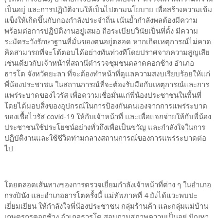
เป็นอยู่ และการปฏิบัติงานให้เป็นไปตามนโยบาย เพื่อสร้างความเข้ม
แข็งให้เกิดขึ้นกับกองกำลังประจำถิ่น เน้นย้ำกำลังพลต้องมีความ
พร้อมต่อการปฏิบัติงานอยู่เสมอ ถือระเบียบวินัยเป็นที่ตั้ง มีความ
ระมัดระวังรักษาฐานที่มั่นของตนอยู่ตลอด หากเกิดเหตุการณ์ไม่คาด
คิดสามารถที่จะโต้ตอบได้อย่างทันท่วงทีโดยปราศจากความสูญเสีย
เช่นเดียวกับเจ้าหน้าที่สถานีตำรวจชุมชนตลาดคอกช้าง อำเภอ
ธารโต จังหวัดยะลา ที่จะต้องทำหน้าที่ดูแลความสงบเรียบร้อยให้แก่
พี่น้องประชาชน ในสถานการณ์ที่จะต้องรับมือกับเหตุการณ์และการ
แพร่ระบาดของไวรัส เพื่อความเชื่อมั่นแก่พี่น้องประชาชนในพื้นที่
โดยได้มอบสิ่งของอุปกรณ์ในการป้องกันตนเองจากการแพร่ระบาด
ของเชื้อไวรัส covid-19 ให้กับเจ้าหน้าที่ และเพื่อแจกจ่ายให้กับพี่น้อง
ประชาชนใช้ประโยชน์อย่างทั่วถึงเพื่อเป็นขวัญ และกำลังใจในการ
ปฏิบัติงานและใช้ชีวิตท่ามกลางสถานการณ์ของการแพร่ระบาดต่อ
ไป
โดยตลอดเส้นทางของการตรวจเยี่ยมกำลังเจ้าหน้าที่ต่าง ๆ ในอำเภอ
กรงปินัง และอำเภอธารโตครั้งนี้ แม่ทัพภาคที่ 4 ยังได้แวะพบปะ
เยี่ยมเยียน ให้กำลังใจพี่น้องประชาชน กลุ่มร้านค้า และกลุ่มแม่บ้าน
เกษตรกรคอกช้าง อำเภอธารโต สอบถามสภาพความเป็นอยู่ ปัญหา