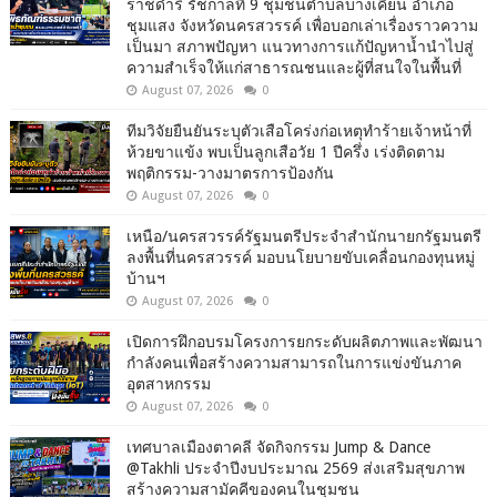
ราชดำริ รัชกาลที่ 9 ชุมชนตำบลบางเคียน อำเภอ
ชุมแสง จังหวัดนครสวรรค์ เพื่อบอกเล่าเรื่องราวความ
เป็นมา สภาพปัญหา แนวทางการแก้ปัญหาน้ำนำไปสู่
ความสำเร็จให้แก่สาธารณชนและผู้ที่สนใจในพื้นที่
August 07, 2026
0
ทีมวิจัยยืนยันระบุตัวเสือโคร่งก่อเหตุทำร้ายเจ้าหน้าที่
ห้วยขาแข้ง พบเป็นลูกเสือวัย 1 ปีครึ่ง เร่งติดตาม
พฤติกรรม-วางมาตรการป้องกัน
August 07, 2026
0
เหนือ/นครสวรรค์รัฐมนตรีประจำสำนักนายกรัฐมนตรี
ลงพื้นที่นครสวรรค์ มอบนโยบายขับเคลื่อนกองทุนหมู่
บ้านฯ
August 07, 2026
0
เปิดการฝึกอบรมโครงการยกระดับผลิตภาพและพัฒนา
กำลังคนเพื่อสร้างความสามารถในการแข่งขันภาค
อุตสาหกรรม
August 07, 2026
0
เทศบาลเมืองตาคลี จัดกิจกรรม Jump & Dance
@Takhli ประจำปีงบประมาณ 2569 ส่งเสริมสุขภาพ
สร้างความสามัคคีของคนในชุมชน