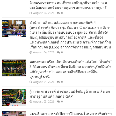
ถ้วยพระราชทาน สมเด็จพระกนิษฐาธิราชเจ้า กรม
สมเด็จพระเทพรัตนราชสุดาฯ สยามบรมราชกุมารี
August 04, 2026
0
สำนักงานสิ่งแวดล้อมและควบคุมมลพิษที่ 4
(นครสวรรค์) จัดประชุมสัมมนา นำเสนอผลการศึกษา
วิเคราะห์องค์ประกอบขอบขยะมูลฝอย สถานที่กำจัด
ขยะมูลฝอยชุมชนเทศบาลเมืองตาคลี และชี้แจง
แนวทางหลักเกณฑ์ การประเมินวิเคราะห์การลดก๊าซ
เรือนกระจก (LESS) จากการจัดการขยะมูลฝอยชุมชน
August 04, 2026
0
คลองพนมเตรียมเปิดเส้นทางเดินป่าแห่งใหม่ “ถ้ำแก้ว”
3 กิโลเมตร ดันท่องเที่ยวเชิงนิเวศ ควบคู่อนุรักษ์ผืนป่า
แก้ปัญหาช้างป่า และตรวจสิทธิถือครองที่ดิน
สุราษฎร์ธานี –
August 04, 2026
0
ผู้ว่าฯนครสวรรค์ พาชมสวนฝรั่งกิมจูบ้านมะเกลือ ยก
มาตรฐานสินค้าเกษตร GAP
August 03, 2026
0
สพร.8 นครสวรรค์เปิดการฝึกอบรมโครงการเพิ่มทักษะ