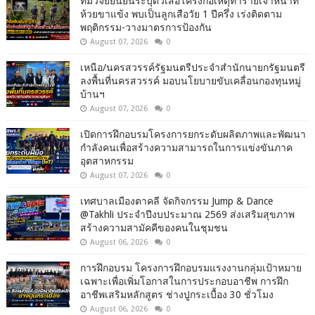
ทีมวิจัยยืนยันระบุตัวเสือโคร่งก่อเหตุทำร้ายเจ้าหน้าที่
ห้วยขาแข้ง พบเป็นลูกเสือวัย 1 ปีครึ่ง เร่งติดตาม
พฤติกรรม-วางมาตรการป้องกัน
August 07, 2026
0
เหนือ/นครสวรรค์รัฐมนตรีประจำสำนักนายกรัฐมนตรี
ลงพื้นที่นครสวรรค์ มอบนโยบายขับเคลื่อนกองทุนหมู่
บ้านฯ
August 07, 2026
0
เปิดการฝึกอบรมโครงการยกระดับผลิตภาพและพัฒนา
กำลังคนเพื่อสร้างความสามารถในการแข่งขันภาค
อุตสาหกรรม
August 07, 2026
0
เทศบาลเมืองตาคลี จัดกิจกรรม Jump & Dance
@Takhli ประจำปีงบประมาณ 2569 ส่งเสริมสุขภาพ
สร้างความสามัคคีของคนในชุมชน
August 06, 2026
0
การฝึกอบรม โครงการฝึกอบรมแรงงานกลุ่มเป้าหมาย
เฉพาะเพื่อเพิ่มโอกาสในการประกอบอาชีพ การฝึก
อาชีพเสริมหลักสูตร ช่างปูกระเบื้อง 30 ชั่วโมง
August 06, 2026
0