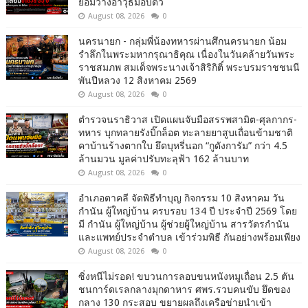
ยอมวางอาวุธมอบตัว
August 08, 2026
0
นครนายก - กลุ่มพี่น้องทหารผ่านศึกนครนายก น้อม
รำลึกในพระมหากรุณาธิคุณ เนื่องในวันคล้ายวันพระ
ราชสมภพ สมเด็จพระนางเจ้าสิริกิติ์ พระบรมราชชนนี
พันปีหลวง 12 สิงหาคม 2569
August 08, 2026
0
ตำรวจนราธิวาส เปิดแผนจับมือสรรพสามิต-ศุลกากร-
ทหาร บุกทลายรังบิ๊กล็อต ทะลายยาสูบเถื่อนข้ามชาติ
คาบ้านร้างตากใบ ยึดบุหรี่นอก “กูดังการัม” กว่า 4.5
ล้านมวน มูลค่าปรับทะลุฟ้า 162 ล้านบาท
August 08, 2026
0
อำเภอตาคลี จัดพิธีทำบุญ กิจกรรม 10 สิงหาคม วัน
กำนัน ผู้ใหญ่บ้าน ครบรอบ 134 ปี ประจำปี 2569 โดย
มี กำนัน ผู้ใหญ่บ้าน ผู้ช่วยผู้ใหญ่บ้าน สารวัตรกำนัน
และแพทย์ประจำตำบล เข้าร่วมพิธี กันอย่างพร้อมเพียง
August 08, 2026
0
ซิ่งหนีไม่รอด! ขบวนการลอบขนหนังหมูเถื่อน 2.5 ตัน
ชนการ์ดเรลกลางมุกดาหาร ศพร.รวบคนขับ ยึดของ
กลาง 130 กระสอบ ขยายผลถึงเครือข่ายนำเข้า