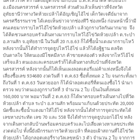
นครสวรรค์ ที่ร้านตั้งอยู่ตรงข้ามกับปั้ม ป.ต.ท.หน้าตลาดบ่อนไก่
อ.เมืองนครสวรรค์ จ.นครสวรรค์ ส่วนตัวแล้วเห็นข่าวที่จังหวัด
อุทัยธานีว่าทางวัดห้วยเปล้าได้อัญเชิญไอ้ไข่ เด็กวัดเจดีย์มาจาก
นครศรีธรรมราช ได้เคยเห็นข่าวจากช่องทีวี ช่องหนึ่ง ก่อนหน้านี้ว่ามี
คนเคยมากราบไหว้ไอ้ไข่วัดห้วยเปล้า แล้วถูกรางวัลกันมากมาย จึง
ได้คิดชวนครอบครัวเดินทางมากราบไหว้ไอ้ไข่วัดห้วยเปล้า ต.ระบำ
อ.ลานสัก จ.อุทัยธานี ในวันที่ 20 ก.ย.63 ก็ได้ซื้อน้ำแดงมากราบไหว้
หลังจากนั้นก็ได้ทำการจุดธูปไหว้ไอ้ไข่ แล้วก็ได้อฐิฐาน ดลจิต
บันดาลใจ ให้ตนเองมีโชคมีลาภ ค้าขายคล่องตัว หลังจากไหว้ไอ้ไข่
เสร็จแล้ว ตนเองและครอบครัวก็ได้เดินทางกลับบ้านที่จังหวัด
นครสวรรค์ หลังจากนั้นก็ได้เห็นแผงลอตเตอรี่แม่ค้าแห่งหนึ่งจึงได้
เสี่ยงซื้อเลข 934680 งวดวันที่ 1 ต.ค.63 ซื้อทั้งหมด 2 ใบ จนกระทั้งมา
ถึงวันที่ 1 ต.ค.63 วันหวยออก ก็ได้นำลอตเตอรี่ที่ตนเองซื้อไว้ นำมา
ตรวจ พบว่าตนเองถูกรางวัลที่ 3 จำนวน 2 ใบ เป็นเงินทั้งหมด
160,000 บาท พอมาวันที่ 2 ต.ค.63 ก็ได้พาครอบครัวเดินทางไปที่วัด
ห้วยเปล้า ตำบล ระบำ อ.ลานสัก พร้อมมาแก้บนด้วยประทัด 20,000
นัดซื้และซื้อน้ำแดงมาให้ไอ้ไข่ หลังจากนั้นได้ทำการจุดประทัดได้
เลขหางประทัด เลข 70 และ 558 จึงได้ทำการจุดธูปบอกไอ้ไข่ หลัง
จากเดินทางกลับบ้านพร้อมครอบครัวและไปเสี่ยงดวงหาเลขประทัด
งวดต่อไป ทั้งนี้ยังมีกรรมการวัดห้วยเปล้า ที่คอยเฝ้าสถานที่ไอ้ไข่วัด
ห้วยเปล้า ได้ถูกลอตเตอรี่รางวัลเลขหน้า 3 ตัว จำนวน 2 ใบ จากการ