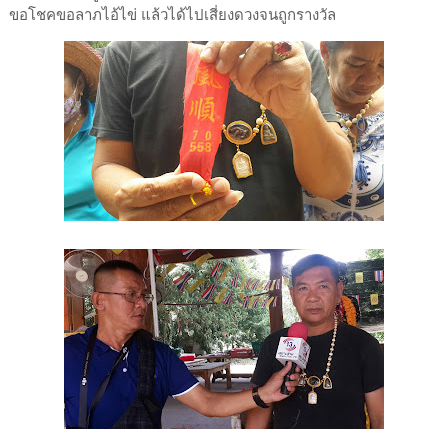
ขอโชคขอลาภไอ้ไข่ แล้วได้ไปเสี่ยงดวงจนถูกรางวัล