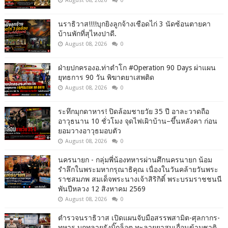
August 08, 2026
0
นราธิวาส!!!!บุกยิงลูกจ้างเชือดไก่ 3 นัดซ้อนตายคา
บ้านพักที่สุไหงปาดี.
August 08, 2026
0
ฝ่ายปกครองอ.ท่าตำโก #Operation 90 Days ผ่าแผน
ยุทธการ 90 วัน พิฆาตยาเสพติด
August 08, 2026
0
ระทึกมุกดาหาร! ปิดล้อมชายวัย 35 ปี อาละวาดถือ
อาวุธนาน 10 ชั่วโมง จุดไฟเผิาบ้าน–ขึ้นหลังคา ก่อน
ยอมวางอาวุธมอบตัว
August 08, 2026
0
นครนายก - กลุ่มพี่น้องทหารผ่านศึกนครนายก น้อม
รำลึกในพระมหากรุณาธิคุณ เนื่องในวันคล้ายวันพระ
ราชสมภพ สมเด็จพระนางเจ้าสิริกิติ์ พระบรมราชชนนี
พันปีหลวง 12 สิงหาคม 2569
August 08, 2026
0
ตำรวจนราธิวาส เปิดแผนจับมือสรรพสามิต-ศุลกากร-
ทหาร บุกทลายรังบิ๊กล็อต ทะลายยาสูบเถื่อนข้ามชาติ