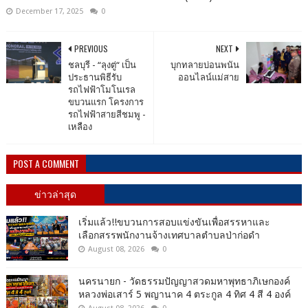
December 17, 2025
0
PREVIOUS
NEXT
ชลบุรี - “ลุงตู่“ เป็น
บุกทลายบ่อนพนัน
ประธานพิธีรับ
ออนไลน์แม่สาย
รถไฟฟ้าโมโนเรล
ขบวนแรก โครงการ
รถไฟฟ้าสายสีชมพู -
เหลือง
POST A COMMENT
ข่าวล่าสุด
เริ่มแล้ว!!ขบวนการสอบแข่งขันเพื่อสรรหาและ
เลือกสรรพนักงานจ้างเทศบาลตำบลป่าก่อดำ
August 08, 2026
0
นครนายก - วัดธรรมปัญญาสวดมหาพุทธาภิเษกองค์
หลวงพ่อเสาร์ 5 พญานาค 4 ตระกูล 4 ทิศ 4 สี 4 องค์