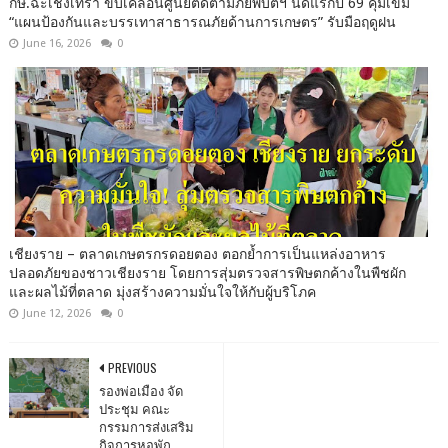
กษ.ฉะเชิงเทรา ขับเคลื่อนศูนย์ติดตามภัยพิบัติฯ นัดแรกปี 69 คุมเข้ม
“แผนป้องกันและบรรเทาสาธารณภัยด้านการเกษตร” รับมือฤดูฝน
June 16, 2026
0
เชียงราย – ตลาดเกษตรกรดอยตอง ตอกย้ำการเป็นแหล่งอาหาร
ปลอดภัยของชาวเชียงราย โดยการสุ่มตรวจสารพิษตกค้างในพืชผัก
และผลไม้ที่ตลาด มุ่งสร้างความมั่นใจให้กับผู้บริโภค
June 12, 2026
0
PREVIOUS
รองพ่อเมือง​ จัด
ประชุม คณะ
กรรมการส่งเสริม
กิจการหอพัก​