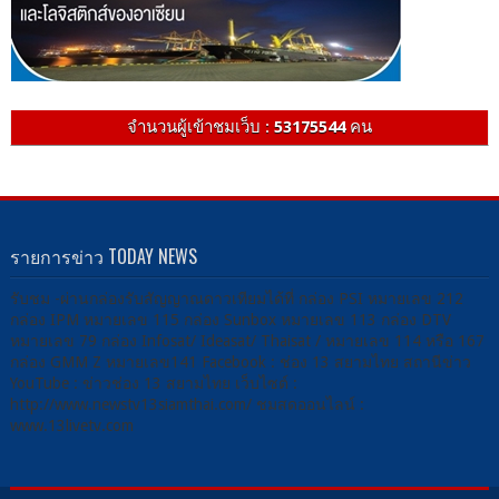
จำนวนผู้เข้าชมเว็บ :
53175544
คน
รายการข่าว TODAY NEWS
รับชม -ผ่านกล่องรับสัญญาณดาวเทียมได้ที่ กล่อง PSI หมายเลข 212
กล่อง IPM หมายเลข 115 กล่อง Sunbox หมายเลข 113 กล่อง DTV
หมายเลข 79 กล่อง Infosat/ Ideasat/ Thaisat / หมายเลข 114 หรือ 167
กล่อง GMM Z หมายเลข141 Facebook : ช่อง 13 สยามไทย สถานีข่าว
YouTube : ข่าวช่อง 13 สยามไทย เว็บไซต์ :
http://www.newstv13siamthai.com/ ชมสดออนไลน์ :
www.13livetv.com