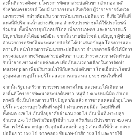
ลงพื้นที่ตรวจติดตามโครงการพัฒนาสระบ่อดินขาว อำเภอตาคลี
จังหวัดนครสวรรค์ โดยมี นายอรรถพร สิงหวิชัย ผู้ว่าราชการจังหวัด
นครสวรรค์ กล่าวต้อนรับ ว่าการพัฒนาสระบ่อดินขาว ก็เพื่อให้พื้นที่
แห่งนี้มีปริมาณน้ำอย่างเพียงพอ สำหรับประชาชนได้ใช้ประโยชน์
ร่วมกัน ทั้งเพื่อการอุปโภคบริโภค เพื่อการเกษตร และสามารถแก้
ปัญหาภัยแล้งได้อย่างยั่งยืน จากนั้น นายชัยโรจน์ มุ่งปัญญา ผู้ช่วยผู้
อำนวยการทรัพย์สินพระมหากษัตริย์ ได้นำเสนอข้อมูล โครงการและ
ความคืบหน้าโครงการพัฒนาสระบ่อดินขาว อำเภอตาคลี ซึ่งได้มีการ
ตรวจสอบสภาพจริงของสระบ่อดินขาว และสำรวจแนวทางจัดทำบ่อ
รับน้ำจากเขาวง ตำบลช่องแค เพื่อเป็นแนวทางเลือกในการจัดทำ
Master plan เพิ่มปริมาณน้ำให้กับสระบ่อดินขาว โดยเอื้อประโยชน์
สูงสุดต่อการอุปโภคบริโภคและการเกษตรแก่ประชาชนในพื้นที่
จากนั้น รัฐมนตรีว่าการกระทรวงมหาดไทย และคณะได้เดินทาง
ลงพื้นที่โครงการพัฒนาสระบ่อดินขาว หมู่ที่ 1 ต.พรหมนิมิต อำเภอ
ตาคลี ซึ่งเป็นโครงการแก้ไขปัญหาภัยแล้ง การขาดแคลนน้ำอุปโภค
บริโภคของราษฎรในพื้นที่ หมู่ที่ 1 ตำบลพรหมนิมิต โดยมีพื้นที่
ทั้งหมด 476 ไร่ เป็นที่อยู่อาศัยจำนวน 200 ไร่ เป็น พื้นที่เพาะปลูก
จำนวน 276 ไร่ มีครัวเรือนผู้ใช้น้ำ 130 ครัวเรือน มีประชากร 450 คน
ซึ่งการใช้น้ำเพาะปลูก ปัจจุบันมีแหล่งน้ำอยู่ 2 ส่วน คือใช้น้ำจากสระ
บ่อดินขาว 150 ไร่ จากคลอง ชัยนาท-ป่าสัก 100 ไร่ และการใช้