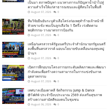
เป็นมา สภาพปัญหา แนวทางการแก้ปัญหาน้ำนำไปสู่
ความสำเร็จให้แก่สาธารณชนและผู้ที่สนใจในพื้นที่
August 07, 2026
0
ทีมวิจัยยืนยันระบุตัวเสือโคร่งก่อเหตุทำร้ายเจ้าหน้าที่
ห้วยขาแข้ง พบเป็นลูกเสือวัย 1 ปีครึ่ง เร่งติดตาม
พฤติกรรม-วางมาตรการป้องกัน
August 07, 2026
0
เหนือ/นครสวรรค์รัฐมนตรีประจำสำนักนายกรัฐมนตรี
ลงพื้นที่นครสวรรค์ มอบนโยบายขับเคลื่อนกองทุนหมู่
บ้านฯ
August 07, 2026
0
เปิดการฝึกอบรมโครงการยกระดับผลิตภาพและพัฒนา
กำลังคนเพื่อสร้างความสามารถในการแข่งขันภาค
อุตสาหกรรม
August 07, 2026
0
เทศบาลเมืองตาคลี จัดกิจกรรม Jump & Dance
@Takhli ประจำปีงบประมาณ 2569 ส่งเสริมสุขภาพ
สร้างความสามัคคีของคนในชุมชน
August 06, 2026
0