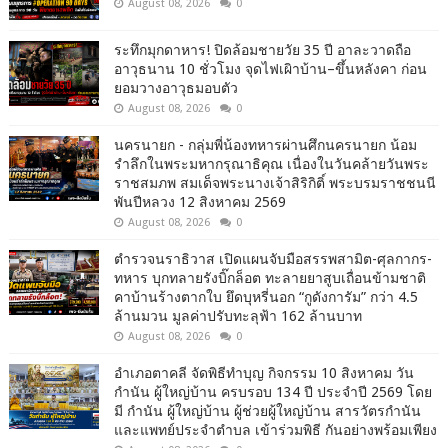
August 08, 2026
0
ระทึกมุกดาหาร! ปิดล้อมชายวัย 35 ปี อาละวาดถือ
อาวุธนาน 10 ชั่วโมง จุดไฟเผิาบ้าน–ขึ้นหลังคา ก่อน
ยอมวางอาวุธมอบตัว
August 08, 2026
0
นครนายก - กลุ่มพี่น้องทหารผ่านศึกนครนายก น้อม
รำลึกในพระมหากรุณาธิคุณ เนื่องในวันคล้ายวันพระ
ราชสมภพ สมเด็จพระนางเจ้าสิริกิติ์ พระบรมราชชนนี
พันปีหลวง 12 สิงหาคม 2569
August 08, 2026
0
ตำรวจนราธิวาส เปิดแผนจับมือสรรพสามิต-ศุลกากร-
ทหาร บุกทลายรังบิ๊กล็อต ทะลายยาสูบเถื่อนข้ามชาติ
คาบ้านร้างตากใบ ยึดบุหรี่นอก “กูดังการัม” กว่า 4.5
ล้านมวน มูลค่าปรับทะลุฟ้า 162 ล้านบาท
August 08, 2026
0
อำเภอตาคลี จัดพิธีทำบุญ กิจกรรม 10 สิงหาคม วัน
กำนัน ผู้ใหญ่บ้าน ครบรอบ 134 ปี ประจำปี 2569 โดย
มี กำนัน ผู้ใหญ่บ้าน ผู้ช่วยผู้ใหญ่บ้าน สารวัตรกำนัน
และแพทย์ประจำตำบล เข้าร่วมพิธี กันอย่างพร้อมเพียง