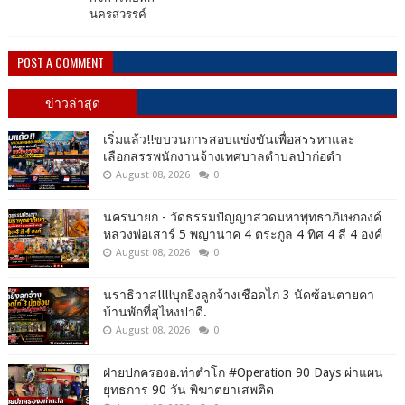
นครสวรรค์​
POST A COMMENT
ข่าวล่าสุด
เริ่มแล้ว!!ขบวนการสอบแข่งขันเพื่อสรรหาและ
เลือกสรรพนักงานจ้างเทศบาลตำบลป่าก่อดำ
August 08, 2026
0
นครนายก - วัดธรรมปัญญาสวดมหาพุทธาภิเษกองค์
หลวงพ่อเสาร์ 5 พญานาค 4 ตระกูล 4 ทิศ 4 สี 4 องค์
August 08, 2026
0
นราธิวาส!!!!บุกยิงลูกจ้างเชือดไก่ 3 นัดซ้อนตายคา
บ้านพักที่สุไหงปาดี.
August 08, 2026
0
ฝ่ายปกครองอ.ท่าตำโก #Operation 90 Days ผ่าแผน
ยุทธการ 90 วัน พิฆาตยาเสพติด