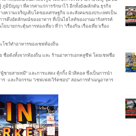
 ภูมิปัญญา ที่ควรค่าแก่การรักษาไว้ อีกทั้งยังผลักดัน ธุรกิจ
ิมสร้างความเจริญเติบโตของเศรษฐกิจ และสังคมของประเทศเป็น
ีการดึงอัตลักษณ์ของอาหาร ที่เป็นไฮไลท์ของงานมารังสรรค์
ยบายกระตุ้นการท่องเที่ยว ที่ว่า “เรื่องกิน เรื่องเที่ยวเรื่อง
ละโชว์ทำอาหารของเชฟท้องถิ่น
ื่อดังทั้งจากท้องถิ่น และ ร้านอาหารเอกคลูซีฟ โดยเชฟชื่อ
้ชายสายหมี” และการแสดง คุ้กกิ้ง มิวสิคอล ซึ่งเป็นการนำ
หาร และกิจกรรม “เชฟเฟสเวิร์คชอป” สอนการทำเมนูอาหาร