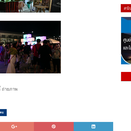
สนั
์ ถ่ายภาพ
งคม