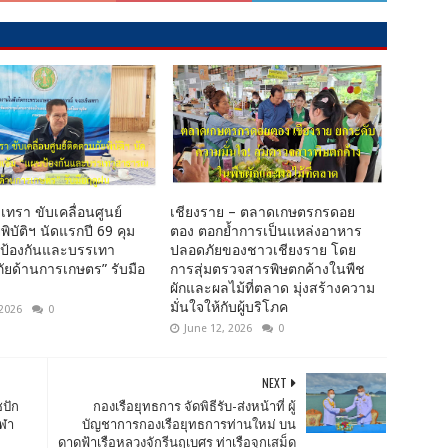
เทรา ขับเคลื่อนศูนย์
เชียงราย – ตลาดเกษตรกรดอย
พิบัติฯ นัดแรกปี 69 คุม
ตอง ตอกย้ำการเป็นแหล่งอาหาร
นป้องกันและบรรเทา
ปลอดภัยของชาวเชียงราย โดย
ยด้านการเกษตร” รับมือ
การสุ่มตรวจสารพิษตกค้างในพืช
ผักและผลไม้ที่ตลาด มุ่งสร้างความ
มั่นใจให้กับผู้บริโภค
 2026
0
June 12, 2026
0
NEXT
ปัก
กองเรือยุทธการ จัดพิธีรับ-ส่งหน้าที่ ผู้
ีฬา
บัญชาการกองเรือยุทธการท่านใหม่ บน
ดาดฟ้าเรือหลวงจักรีนฤเบศร ท่าเรือจุกเสม็ด