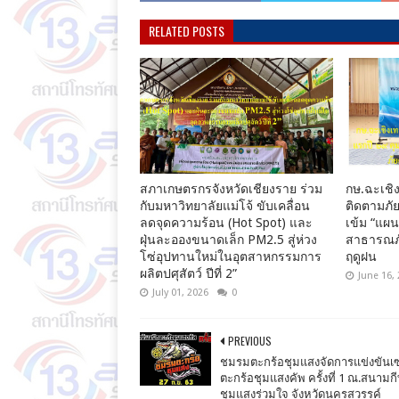
RELATED POSTS
สภาเกษตรกรจังหวัดเชียงราย ร่วม
กษ.ฉะเชิง
กับมหาวิทยาลัยแม่โจ้ ขับเคลื่อน
ติดตามภัย
ลดจุดความร้อน (Hot Spot) และ
เข้ม “แผ
ฝุ่นละอองขนาดเล็ก PM2.5 สู่ห่วง
สาธารณภั
โซ่อุปทานใหม่ในอุตสาหกรรมการ
ฤดูฝน
ผลิตปศุสัตว์ ปีที่ 2”
June 16,
July 01, 2026
0
PREVIOUS
ชมรมตะกร้อชุมแสงจัดการแข่งขันเซ
ตะกร้อชุมแสงคัพ ครั้งที่ 1 ณ.สนามก
ชุมแสงร่วมใจ จังหวัดนครสวรรค์