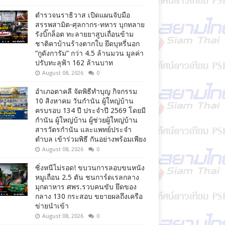
ตำรวจนราธิวาส เปิดแผนจับมือ
สรรพสามิต-ศุลกากร-ทหาร บุกทลาย
รังบิ๊กล็อต ทะลายยาสูบเถื่อนข้าม
ชาติคาบ้านร้างตากใบ ยึดบุหรี่นอก
“กูดังการัม” กว่า 4.5 ล้านมวน มูลค่า
ปรับทะลุฟ้า 162 ล้านบาท
August 08, 2026
0
อำเภอตาคลี จัดพิธีทำบุญ กิจกรรม
10 สิงหาคม วันกำนัน ผู้ใหญ่บ้าน
ครบรอบ 134 ปี ประจำปี 2569 โดยมี
กำนัน ผู้ใหญ่บ้าน ผู้ช่วยผู้ใหญ่บ้าน
สารวัตรกำนัน และแพทย์ประจำ
ตำบล เข้าร่วมพิธี กันอย่างพร้อมเพียง
August 08, 2026
0
ซิ่งหนีไม่รอด! ขบวนการลอบขนหนัง
หมูเถื่อน 2.5 ตัน ชนการ์ดเรลกลาง
มุกดาหาร ศพร.รวบคนขับ ยึดของ
กลาง 130 กระสอบ ขยายผลถึงเครือ
ข่ายนำเข้า
August 08, 2026
0