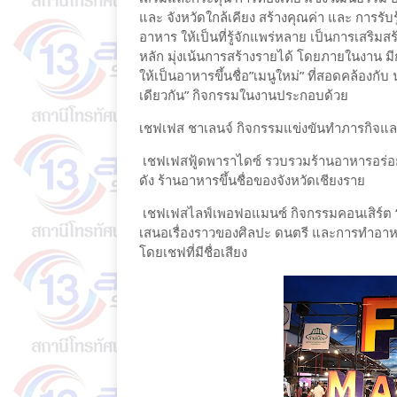
และ จังหวัดใกล้เคียง สร้างคุณค่า และ การรับรู้
อาหาร ให้เป็นที่รู้จักแพร่หลาย เป็นการเสร
หลัก มุ่งเน้นการสร้างรายได้ โดยภายในงาน ม
ให้เป็นอาหารขึ้นชื่อ”เมนูใหม่” ที่สอดคล้องกับ นโ
เดียวกัน” กิจกรรมในงานประกอบด้วย
เชฟเฟส ชาเลนจ์ กิจกรรมแข่งขันทำภารกิจแ
เชฟเฟสฟู้ดพาราไดซ์ รวบรวมร้านอาหารอร่อย ช
ดัง ร้านอาหารขึ้นชื่อของจังหวัดเชียงราย
เชฟเฟสไลฟ์เพอฟอแมนซ์ กิจกรรมคอนเสิร์ต “ผู
เสนอเรื่องราวของศิลปะ ดนตรี และการทำอา
โดยเชฟที่มีชื่อเสียง