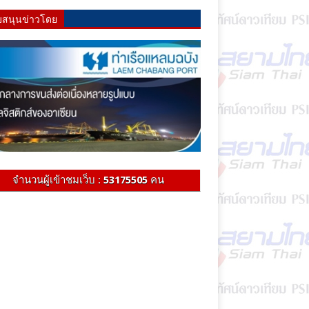
บสนุนข่าวโดย
จำนวนผู้เข้าชมเว็บ :
53175505
คน