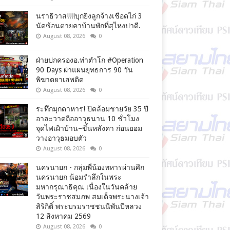
นราธิวาส!!!!บุกยิงลูกจ้างเชือดไก่ 3
นัดซ้อนตายคาบ้านพักที่สุไหงปาดี.
August 08, 2026
0
ฝ่ายปกครองอ.ท่าตำโก #Operation
90 Days ผ่าแผนยุทธการ 90 วัน
พิฆาตยาเสพติด
August 08, 2026
0
ระทึกมุกดาหาร! ปิดล้อมชายวัย 35 ปี
อาละวาดถืออาวุธนาน 10 ชั่วโมง
จุดไฟเผิาบ้าน–ขึ้นหลังคา ก่อนยอม
วางอาวุธมอบตัว
August 08, 2026
0
นครนายก - กลุ่มพี่น้องทหารผ่านศึก
นครนายก น้อมรำลึกในพระ
มหากรุณาธิคุณ เนื่องในวันคล้าย
วันพระราชสมภพ สมเด็จพระนางเจ้า
สิริกิติ์ พระบรมราชชนนีพันปีหลวง
12 สิงหาคม 2569
August 08, 2026
0