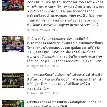
จัดการแข่งขันวิ่งขุนด่านมาราธอน 2569 ครั้งที่ 7การ
ท่องเที่ยวแห่งประเทศไทย (ททท.) สำนักงานนครนายก
ร่วมกับหลายหน่วยงาน จัดแถลงข่าวการจัดการ
แข่งขันวิ่งขุนด่านมาราธอน 2569 ครั้งที่ 7 ชิงรางวัล
ถ้วยพระราชทาน สมเด็จพระกนิษฐาธิราชเจ้า กรม
สมเด็จพระเทพรัตนราชสุดาฯ สยามบรมราชกุมารี
August 04, 2026
0
สำนักงานสิ่งแวดล้อมและควบคุมมลพิษที่ 4
(นครสวรรค์) จัดประชุมสัมมนา นำเสนอผลการศึกษา
วิเคราะห์องค์ประกอบขอบขยะมูลฝอย สถานที่กำจัด
ขยะมูลฝอยชุมชนเทศบาลเมืองตาคลี และชี้แจง
แนวทางหลักเกณฑ์ การประเมินวิเคราะห์การลดก๊าซ
เรือนกระจก (LESS) จากการจัดการขยะมูลฝอยชุมชน
August 04, 2026
0
คลองพนมเตรียมเปิดเส้นทางเดินป่าแห่งใหม่ “ถ้ำแก้ว”
3 กิโลเมตร ดันท่องเที่ยวเชิงนิเวศ ควบคู่อนุรักษ์ผืนป่า
แก้ปัญหาช้างป่า และตรวจสิทธิถือครองที่ดิน
สุราษฎร์ธานี –
August 04, 2026
0
ผู้ว่าฯนครสวรรค์ พาชมสวนฝรั่งกิมจูบ้านมะเกลือ ยก
มาตรฐานสินค้าเกษตร GAP