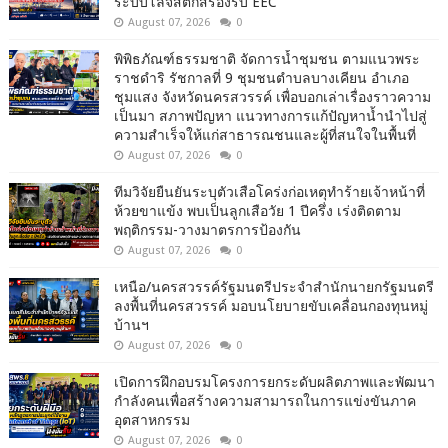
ระบบโลจิสติกส์รองรับ EEC
August 07, 2026
0
พิพิธภัณฑ์ธรรมชาติ จัดการน้ำชุมชน ตามแนวพระ
ราชดำริ รัชกาลที่ 9 ชุมชนตำบลบางเคียน อำเภอ
ชุมแสง จังหวัดนครสวรรค์ เพื่อบอกเล่าเรื่องราวความ
เป็นมา สภาพปัญหา แนวทางการแก้ปัญหาน้ำนำไปสู่
ความสำเร็จให้แก่สาธารณชนและผู้ที่สนใจในพื้นที่
August 07, 2026
0
ทีมวิจัยยืนยันระบุตัวเสือโคร่งก่อเหตุทำร้ายเจ้าหน้าที่
ห้วยขาแข้ง พบเป็นลูกเสือวัย 1 ปีครึ่ง เร่งติดตาม
พฤติกรรม-วางมาตรการป้องกัน
August 07, 2026
0
เหนือ/นครสวรรค์รัฐมนตรีประจำสำนักนายกรัฐมนตรี
ลงพื้นที่นครสวรรค์ มอบนโยบายขับเคลื่อนกองทุนหมู่
บ้านฯ
August 07, 2026
0
เปิดการฝึกอบรมโครงการยกระดับผลิตภาพและพัฒนา
กำลังคนเพื่อสร้างความสามารถในการแข่งขันภาค
อุตสาหกรรม
August 07, 2026
0