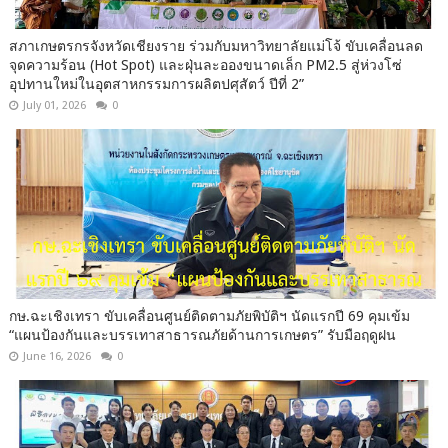
สภาเกษตรกรจังหวัดเชียงราย ร่วมกับมหาวิทยาลัยแม่โจ้ ขับเคลื่อนลด
จุดความร้อน (Hot Spot) และฝุ่นละอองขนาดเล็ก PM2.5 สู่ห่วงโซ่
อุปทานใหม่ในอุตสาหกรรมการผลิตปศุสัตว์ ปีที่ 2”
July 01, 2026
0
กษ.ฉะเชิงเทรา ขับเคลื่อนศูนย์ติดตามภัยพิบัติฯ นัดแรกปี 69 คุมเข้ม
“แผนป้องกันและบรรเทาสาธารณภัยด้านการเกษตร” รับมือฤดูฝน
June 16, 2026
0