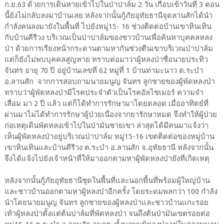
ก.ย.63 ด้วยการเดินหายเข้าไปในป่าปาล์ม 2 วัน เกือบเข้าวันที่ 3 ตอน
นี้ยังไม่กลับลงมาบ้านเลย หลังจากนั้นกู้ภัยอุทัยธานีจุดลานสักได้นำ
กำลังคนลงมายังในพื้นที่ ไปยังหมู่15- 16 ช่วงติดต่อบ้านเขาหินเทิน
กับบ้านคีรีวง บริเวณเป็นป่าปาล์มของชาวบ้านเพื่อค้นหาบุคคลหลง
ป่า ด้วยการเรียงหน้ากระดานตามหากันช่วงตีนเขาบริเวณป่าปาล์ม
แต่ก็ยังไม่พบบุคคลสูญหาย ทราบต่อมาว่าผู้หลงป่าชื่อนายประทิว
จันทร อายุ 70 ปี อยู่บ้านเลขที่ 62 หมู่ที่ 1 บ้านท่ามะนาว ต.ระบำ
อ.ลานสัก จากการสอบถามนายมนูญ จันทร ลูกชายของผู้พัดหลงป่า
ทราบว่าผู้พัดหลงป่ามีโรคประจำตัวเป็นโรคอัลไซเมอร์ ความจำ
เสื่อม มา 2 ปี แล้ว แต่ก็ได้ทำการรักษามาโดยตลอด เมื่ออาทิตย์ที่
ผ่านมาไม่ได้ทำการรักษาผู้ป่วยเนื่องจากยารักษาหมด จึงทำให้ผู้ป่วย
ก่อเหตุเดินพัดหลงเข้าไปในป่ามันชายเขา ล่าสุดได้มีคนมาแจ้งว่า
เห็นผู้พัดหลงป่าอยู่บริเวณป่าปาล์ม หมู่15-16 เขตติดต่อของหมู่บ้าน
เขาหินเทินและบ้านคีรีวง ต.ระบำ อ.ลานสัก จ.อุทัยธานี หลังจากนั้น
จึงได้แจ้งไปยังเจ้าหน้าที่ให้มาออกตามหาผู้พัดหลงป่ายังที่เกิดเหตุ
หลังจากนั้นกู้ภัยอุทัยธานีชุดในพื้นที่และนอกพื้นที่พร้อมผู้ใหญ่บ้าน
และชาวบ้านออกตามหาผู้หลงป่าอีกครั้ง โดยระดมพลกว่า 100 กำลัง
นำโดยนายมนูญ จันทร ลูกชายของผู้หลงป่าและชาวบ้านแกะรอย
เท้าผู้หลงป่าตั้งแต่ต้นปาล์มที่พัดหลงป่า จนถึงต้นป่ามันเขตรอยต่อ