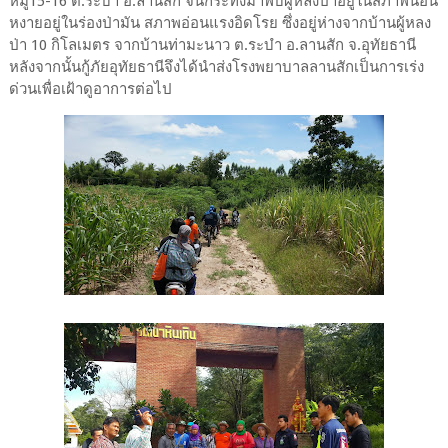
หมู่15-16 ต.ระบำ อ.ลานสัก จนกระทั้งมาพบผู้หลงป่าอยู่ในสภาพนอน
หงายอยู่ในร่องป่ามัน สภาพอ่อนแรงอิดโรย ซึ่งอยู่ห่างจากบ้านผู้หลง
ป่า 10 กิโลเมตร จากบ้านท่ามะนาว ต.ระบำ อ.ลานสัก จ.อุทัยธานี
หลังจากนั้นกู้ภัยอุทัยธานีจึงได้นำส่งโรงพยาบาลลานสักเป็นการเร่ง
ด่วนเพื่อเฝ้าดูอาการต่อไป