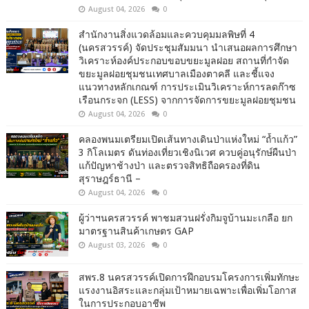
August 04, 2026
0
สำนักงานสิ่งแวดล้อมและควบคุมมลพิษที่ 4
(นครสวรรค์) จัดประชุมสัมมนา นำเสนอผลการศึกษา
วิเคราะห์องค์ประกอบขอบขยะมูลฝอย สถานที่กำจัด
ขยะมูลฝอยชุมชนเทศบาลเมืองตาคลี และชี้แจง
แนวทางหลักเกณฑ์ การประเมินวิเคราะห์การลดก๊าซ
เรือนกระจก (LESS) จากการจัดการขยะมูลฝอยชุมชน
August 04, 2026
0
คลองพนมเตรียมเปิดเส้นทางเดินป่าแห่งใหม่ “ถ้ำแก้ว”
3 กิโลเมตร ดันท่องเที่ยวเชิงนิเวศ ควบคู่อนุรักษ์ผืนป่า
แก้ปัญหาช้างป่า และตรวจสิทธิถือครองที่ดิน
สุราษฎร์ธานี –
August 04, 2026
0
ผู้ว่าฯนครสวรรค์ พาชมสวนฝรั่งกิมจูบ้านมะเกลือ ยก
มาตรฐานสินค้าเกษตร GAP
August 03, 2026
0
สพร.8 นครสวรรค์เปิดการฝึกอบรมโครงการเพิ่มทักษะ
แรงงานอิสระและกลุ่มเป้าหมายเฉพาะเพื่อเพิ่มโอกาส
ในการประกอบอาชีพ