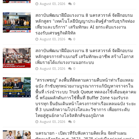
August 03, 2026
0
สถาบันพัฒนาฝีมือแรงงาน 8 นครสวรรค์ จัดฝึกอบรม
หลักสูตร "เทคโนโลยีปัญญาประดิษฐ์สำหรับธุรกิจท่อง
เที่ยวและบริการ" เสริมทักษะ AI ยกระดับแรงงาน
รองรับเศรษฐกิจดิจิทัล
August 03, 2026
0
สถาบันพัฒนาฝีมือแรงงาน 8 นครสวรรค์ จัดฝึกอบรม
หลักสูตรการทำเบเกอรี่ เสริมทักษะอาชีพ สร้างโอกาส
เพิ่มรายได้แก่แรงงานนอกระบบ
August 03, 2026
0
“สรรเพชญ” ลงพื้นที่ติดตามความคืบหน้าท่าเรือแหลม
ฉบัง กำชับทุกหน่วยงานบูรณาการแก้ปัญหาจราจรใน
พื้นที่ เร่งนำระบบ Truck Queue ทดลองใช้เดือนตุลาคม
นี้ พร้อมผลักดันการใช้พื้นที่ Buffer Zone รองรับรถ
บรรทุก ยืนยันเดินหน้าโครงการท่าเรือแหลมฉบัง ระยะ
ที่ 3 บนหลักความโปร่งใสและวิชาการ เพื่อยกระดับ
ไทยสู่ศูนย์กลางโลจิสติกส์ของภูมิภาค
August 03, 2026
0
นครนายก - เปิดเวทีรับฟังความคิดเห็น จัดทำแผน
พัฒนาจังหวัด พ.ศ. 2571–2575 มุ่งสู่เมืองน่าอยู่ แหล่ง