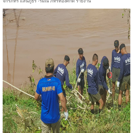
จักรภัทร แสนภูธร -รมณ ภัทรทองศักดิ์ รายงาน