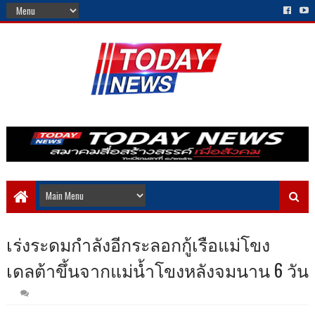
เร่งระดมกำลังอีกระลอกกู้เรือแม่โขง
เดลต้าขึ้นจากแม่น้ำโขงหลังจมนาน 6 วัน