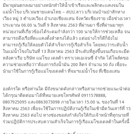
มีพายุฝนตกลงมาอย่างหนักทำให้น้ำเข้าเรือและพลิกตะแคงจมใน
แม่น้ำโขง บริเวณชายแดนไทย – สปป.ลาว บริเวณบ้านป่าสักหาง
เวียง หมู่ 3 ตำบลเวียง อำเภอเชียงแสน จังหวัดเชียงราย เมื่อช่วงเวลา
ประมาณ 06.00 น.วันที่ 9 สิงหาคม 2563 ที่ผ่านมา ซึ่งที่ผ่านมาทุก
หน่วยงานที่เกี่ยวข้องได้ระดมกำลังกว่า 100 นายให้การช่วยเหลือ จน
สามารถดึงเรือที่ตะแคงตั้งลำตรงได้แล้ว แต่อย่างไรก็ดีก็ยังไม่
สามารถกู้เรือให้ลอยตัวได้สำเร็จการกู้เรือสำเร็จ โดยพบว่าระดับน้ำ
ในแม่น้ำโขงในวันที่ 13 สิงหาคม 2563 มีระดับที่สูงขึ้นจนเกือบจะมืด
หลังคาเรือ บริษัท แม่โขง เดลต้า ทราเวลเอเจนซี่ จำกัด ได้โพส์ตขอ
ความช่วยเหลือว่า"ต้องการถังน้ำมัน 200 ลิตร จำนวน 50 ถัง เพื่อจะ
นำมาใช้ในการกู้เรือแม่โขงเดลต้า ที่จมฯแม่น้ำโขง ที่เชียงแสน
องค์กรใด หรือท่านใด มีถังขนาดดังกล่าวหรือสามารถช่วยแนะนำต่อ
ได้กรุณาติดต่อมาได้ที่หมายเลขโทรศัพท์ 0911578888,
0807925095 และ0863073098 ภายในเวลา 15.00 น. ของวันที่ 14
สิงหาคม 2563 เพื่อจะใช้ในการปฏิบัติงานกู้เรือในเช้ามืดวันเสาร์ที่ 15
สิงหาคม 2563 ต่อไป ทางช่องขอส่งกำลังใจให้กับเจ้าหน้าที่ทุกนายที่
ร่วมปฎิบัติการประสบความสำเร็จในการกู้เรือแม่โขงเดลต้าในครั้งนี้