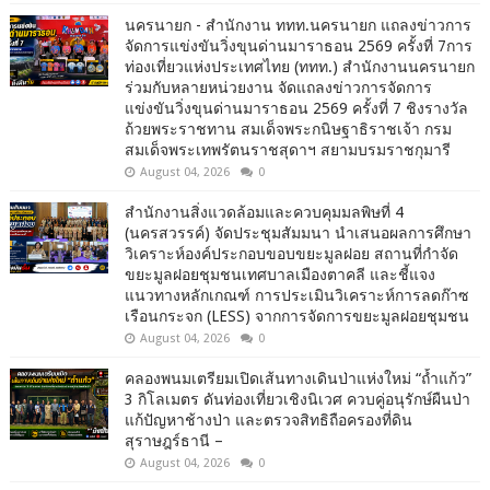
นครนายก - สำนักงาน ททท.นครนายก แถลงข่าวการ
จัดการแข่งขันวิ่งขุนด่านมาราธอน 2569 ครั้งที่ 7การ
ท่องเที่ยวแห่งประเทศไทย (ททท.) สำนักงานนครนายก
ร่วมกับหลายหน่วยงาน จัดแถลงข่าวการจัดการ
แข่งขันวิ่งขุนด่านมาราธอน 2569 ครั้งที่ 7 ชิงรางวัล
ถ้วยพระราชทาน สมเด็จพระกนิษฐาธิราชเจ้า กรม
สมเด็จพระเทพรัตนราชสุดาฯ สยามบรมราชกุมารี
August 04, 2026
0
สำนักงานสิ่งแวดล้อมและควบคุมมลพิษที่ 4
(นครสวรรค์) จัดประชุมสัมมนา นำเสนอผลการศึกษา
วิเคราะห์องค์ประกอบขอบขยะมูลฝอย สถานที่กำจัด
ขยะมูลฝอยชุมชนเทศบาลเมืองตาคลี และชี้แจง
แนวทางหลักเกณฑ์ การประเมินวิเคราะห์การลดก๊าซ
เรือนกระจก (LESS) จากการจัดการขยะมูลฝอยชุมชน
August 04, 2026
0
คลองพนมเตรียมเปิดเส้นทางเดินป่าแห่งใหม่ “ถ้ำแก้ว”
3 กิโลเมตร ดันท่องเที่ยวเชิงนิเวศ ควบคู่อนุรักษ์ผืนป่า
แก้ปัญหาช้างป่า และตรวจสิทธิถือครองที่ดิน
สุราษฎร์ธานี –
August 04, 2026
0