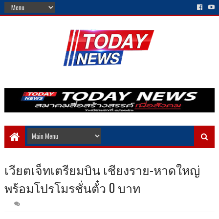
เวียตเจ็ทเตรียมบิน เชียงราย-หาดใหญ่
พร้อมโปรโมรชั่นตั๋ว 0 บาท