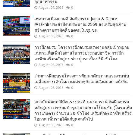
อุตสาหกรรม
August 07, 2026
0
เทศบาลเมืองตาคลี จัดกิจกรรม Jump & Dance
@Takhli ประจำปีงบประมาณ 2569 ส่งเสริมสุขภาพ
สร้างความสามัคคีของคนในชุมชน
August 06, 2026
0
การฝึกอบรม โครงการฝึกอบรมแรงงานกลุ่มเป้าหมาย
เฉพาะเพื่อเพิ่มโอกาสในการประกอบอาชีพ การฝึก
อาชีพเสริมหลักสูตร ช่างปูกระเบื้อง 30 ชั่วโมง
August 06, 2026
0
ร่วมการฝึกอบรมโครงการพัฒนาศักยภาพแรงงานขับ
เคลื่อนการเติบโตภาคเศรษฐกิจและสังคมอย่างยั่งยืน
August 06, 2026
0
สถาบันพัฒนาฝีมือแรงงาน 8 นครสวรรค์ จัดฝึกอบรม
หลักสูตร การซ่อมบำรุงอากาศยานไร้คนขับ (โดรนเพื่อ
การเกษตร) จำนวน 30 ชั่วโมง เสริมทักษะอาชีพ สร้าง
โอกาส เพิ่มรายได้แก่บุคคลทั่วไป
August 06, 2026
0