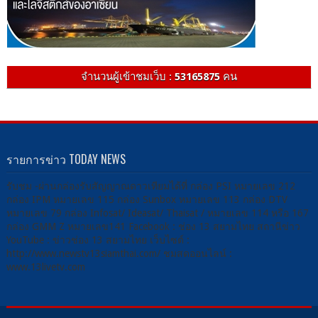
จำนวนผู้เข้าชมเว็บ :
53165875
คน
รายการข่าว TODAY NEWS
รับชม -ผ่านกล่องรับสัญญาณดาวเทียมได้ที่ กล่อง PSI หมายเลข 212
กล่อง IPM หมายเลข 115 กล่อง Sunbox หมายเลข 113 กล่อง DTV
หมายเลข 79 กล่อง Infosat/ Ideasat/ Thaisat / หมายเลข 114 หรือ 167
กล่อง GMM Z หมายเลข141 Facebook : ช่อง 13 สยามไทย สถานีข่าว
YouTube : ข่าวช่อง 13 สยามไทย เว็บไซต์ :
http://www.newstv13siamthai.com/ ชมสดออนไลน์ :
www.13livetv.com