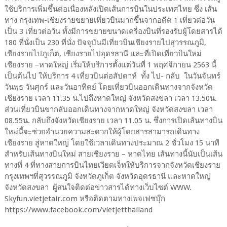
ใช้บริการเพิ่มขึ้นต่อเนื่องหลังเปิดเส้นการบินในประเทศไทย ซึ่ง เส้น
ทาง กรุงเทพ-เชียงรายขยายเที่ยวบินมากขึ้นจากอดีต 1 เที่ยวต่อวัน
เป็น 3 เที่ยวต่อวัน ทั้งมีการขยายขนาดเครื่องบินที่รองรับผู้โดยสารได้
180 ที่นั่งเป็น 230 ที่นั่ง ปัจจุบันมีเที่ยวบินเชียงรายไปสุวรรณภูมิ,
เชียงรายไปภูเก็ต, เชียงรายไปอุดรธานี และที่เปิดเที่ยวบินใหม่
เชียงราย –หาดใหญ่ เริ่มให้บริการตั้งแต่วันที่ 1 พฤศจิกายน 2563 นี้
เป็นต้นไป ให้บริการ 4 เที่ยวบินต่อสัปดาห์ ทั้ง ไป- กลับ ในวันจันทร์
วันพุธ วันศุกร์ และวันอาทิตย์ โดยเที่ยวบินออกเดินทางจากจังหวัด
เชียงราย เวลา 11.35 น.ไปถึงหาดใหญ่ จังหวัดสงขลา เวลา 13.50น.
ส่วนเที่ยวบินขากลับออกเดินทางจากหาดใหญ่ จังหวัดสงขลา เวลา
08.55น. กลับถึงจังหวัดเชียงราย เวลา 11.05 น. ซึ่งการเปิดเส้นทางบิน
ใหม่นี้จะช่วยอำนวยความสะดวกให้ผู้โดยสารสามารถเดินทาง
เชียงราย สู่หาดใหญ่ โดยใช้เวลาเดินทางประมาณ 2 ชั่วโมง 15 นาที
สำหรับเส้นทางบินใหม่ สายเชียงราย – หาดไทย เส้นทางนี้นับเป็นเส้น
ทางที่ 4 ที่ทางสายการบินไทยเวียตเจ็ทให้บริการจากจังหวัดเชียงราย
กรุงเทพฯที่สุวรรณภูมิ จังหวัดภูเก็ต จังหวัดอุดรธานี และหาดใหญ่
จังหวัดสงขลา ผู้สนใจติดต่อข่าวสารได้ทางเว็บไซต์ WWW.
Skyfun.vietjetair.com หรือติดตามทางเพจเฟซบุ๊ก
https://www.facebook.com/vietjetthailand