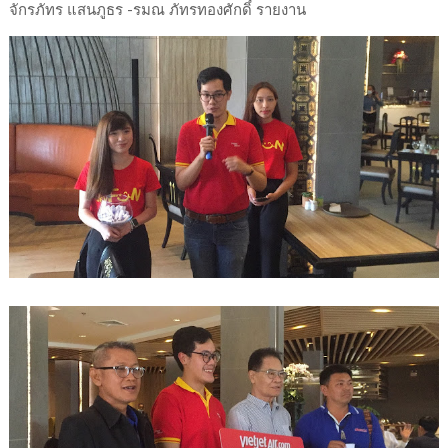
จักรภัทร แสนภูธร -รมณ ภัทรทองศักดิ์ รายงาน