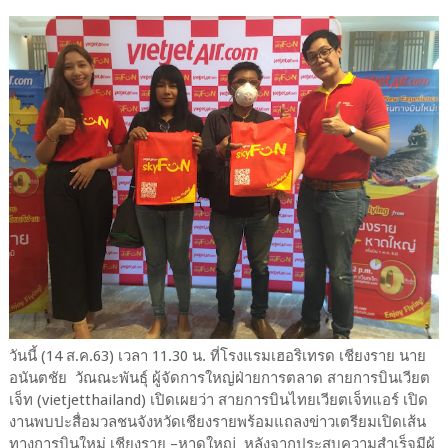
วันนี้ (14 ส.ค.63) เวลา 11.30 น. ที่โรงแรมเฮอริเทรด เชียงราย นาย
อนันตชัย วัณณะพันธุ์ ผู้จัดการใหญ่ฝ่ายการตลาด สายการบินเวียต
เจ็ท (vietjetthailand) เปิดเผยว่า สายการบินไทยเวียตเจ็ทแอร์ เปิด
งานพบปะสื่อมวลชนจังหวัดเชียงรายพร้อมแถลงข่าวเตรียมเปิดเส้น
ทางการบินใหม่ เชียงราย –หาดใหญ่ หลังจากประสบความสำเร็จมีผู้