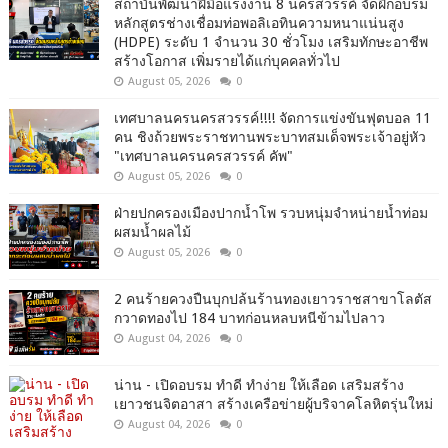
สถาบันพัฒนาฝีมือแรงงาน 8 นครสวรรค์ จัดฝึกอบรม
หลักสูตรช่างเชื่อมท่อพอลิเอทินความหนาแน่นสูง
(HDPE) ระดับ 1 จำนวน 30 ชั่วโมง เสริมทักษะอาชีพ
สร้างโอกาส เพิ่มรายได้แก่บุคคลทั่วไป
August 05, 2026
0
เทศบาลนครนครสวรรค์!!!! จัดการแข่งขันฟุตบอล 11
คน ชิงถ้วยพระราชทานพระบาทสมเด็จพระเจ้าอยู่หัว
"เทศบาลนครนครสวรรค์ คัพ"
August 05, 2026
0
ฝ่ายปกครองเมืองปากน้ำโพ รวบหนุ่มจำหน่ายน้ำท่อม
ผสมน้ำผลไม้
August 05, 2026
0
2 คนร้ายควงปืนบุกปล้นร้านทองเยาวราชสาขาโลตัส
กวาดทองไป 184 บาทก่อนหลบหนีข้ามไปลาว
August 04, 2026
0
น่าน - เปิดอบรม ทำดี ทำง่าย ให้เลือด เสริมสร้าง
เยาวชนจิตอาสา สร้างเครือข่ายผู้บริจาคโลหิตรุ่นใหม่
August 04, 2026
0