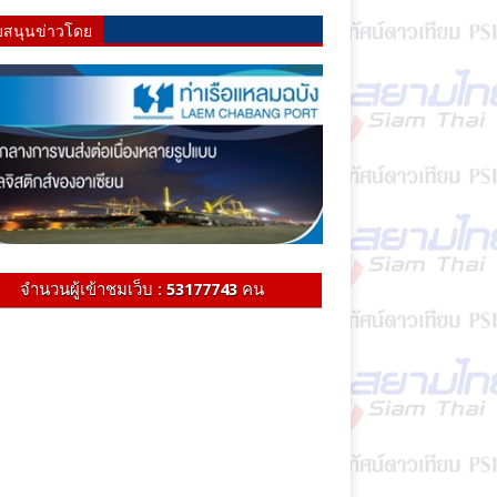
บสนุนข่าวโดย
จำนวนผู้เข้าชมเว็บ :
53177743
คน