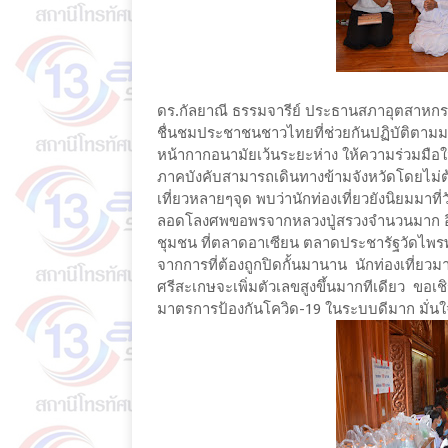
ดร.กัลยาณี ธรรมจารีย์ ประธานสภาอุตสาหกรรม
ชื่นชมประชาชนชาวไทยที่ช่วยกันปฏิบัติตา
หน้ากากอนามัยเว้นระยะห่าง ให้ความร่วมมือ
ภาคบังคับสามารถเดินทางข้ามจังหวัดโดยไม่ต้อ
เที่ยวหลายๆจุด พบว่านักท่องเที่ยวยังนิยมมาที
ลอดโลงศพขอพรจากหลวงปู่สรวงจำนวนมาก อีกทั
ชุมชน ที่ตลาดอาเซียน ตลาดประชารัฐวัดไพ
จากการที่ต้องถูกปิดกั้นมานาน นักท่องเที่ยว
ศรีสะเกษจะเพิ่มตัวเลขสูงขึ้นมากทีเดียว ขอเช
มาตรการป้องกันโควิด-19 ในระบบดีมาก มั่นใ