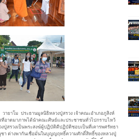
 วายาโม ประธานมูลนิธิหลวงปู่สรวง เจ้าคณะอำเภอภูสิงห์
ารที่อาตมาภาพได้นำคณะศิษย์และประชาชนทั่วไปกราบไหว้
ปู่สรวงเป็นพระสงฆ์ผู้ปฏิบัติดีปฏิบัติชอบเป็นที่เคารพศรัทธา
ต่างพากันเชื่อมั่นในบุญญฤทธิ์ความศักดิ์สิทธิ์ของหลวงปู่