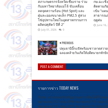
สภาเกษตรกรจังหวัดเชียงราย ร่วม
กษ.ฉะเชิง
กับมหาวิทยาลัยแม่โจ้ ขับเคลื่อน
ติดตามภัย
ลดจุดความร้อน (Hot Spot) และ
เข้ม “แผ
ฝุ่นละอองขนาดเล็ก PM2.5 สู่ห่วง
สาธารณภั
โซ่อุปทานใหม่ในอุตสาหกรรมการ
ฤดูฝน
ผลิตปศุสัตว์ ปีที่ 2”
June 16,
July 01, 2026
0
PREVIOUS
ปทุมธานีบิ๊กแจ๊สพร้อมชาวลาดสวายเล
ฉลองคล้ายวันเกิดให้อดีตนายกทักษ
POST A COMMENT
รายการข่าว TODAY NEWS
รับชม -ผ่านกล่องรับสัญญาณดาวเทียมได้ที่ กล่อ
หมายเลข 212 กล่อง IPM หมายเลข 115 กล่อง 
หมายเลข 113 กล่อง DTV หมายเลข 79 กล่อง Inf