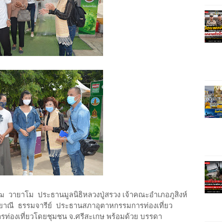
พุฒ วายาโม ประธานมูลนิธิหลวงปู่สรวง เจ้าคณะอำเภอภูสิงห์
ลยาณี ธรรมจารีย์ ประธานสภาอุตาหกรรมการท่องเที่ยว
ท่องเที่ยวโดยชุมชน จ.ศรีสะเกษ พร้อมด้วย บรรดา