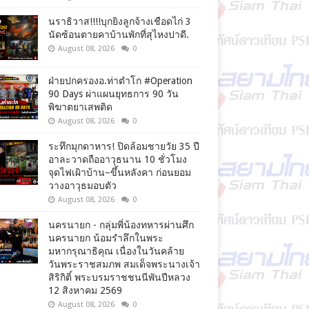
นราธิวาส!!!!บุกยิงลูกจ้างเชือดไก่ 3
นัดซ้อนตายคาบ้านพักที่สุไหงปาดี.
August 08, 2026
0
ฝ่ายปกครองอ.ท่าตำโก #Operation
90 Days ผ่าแผนยุทธการ 90 วัน
พิฆาตยาเสพติด
August 08, 2026
0
ระทึกมุกดาหาร! ปิดล้อมชายวัย 35 ปี
อาละวาดถืออาวุธนาน 10 ชั่วโมง
จุดไฟเผิาบ้าน–ขึ้นหลังคา ก่อนยอม
วางอาวุธมอบตัว
August 08, 2026
0
นครนายก - กลุ่มพี่น้องทหารผ่านศึก
นครนายก น้อมรำลึกในพระ
มหากรุณาธิคุณ เนื่องในวันคล้าย
วันพระราชสมภพ สมเด็จพระนางเจ้า
สิริกิติ์ พระบรมราชชนนีพันปีหลวง
12 สิงหาคม 2569
August 08, 2026
0