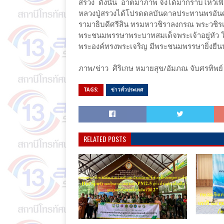
สรวง ดังนั้น อาตมาภาพ จึงได้มากราบไหว้เพื
หลวงปู่สรวงได้โปรดดลบันดาลประทานพรอันศั
รามาธิบดีศรีสิน ทรมหาวชิราลงกรณ พระวชิรเกล
พระชนมพรรษาพระบาทสมเด็จพระเจ้าอยู่หัว ใน
พระองค์ทรงพระเจริญ มีพระชนมพรรษายิ่งยืน
ภาพ/ข่าว ศิริเกษ หมายสุข/อัมภณ จับศรทิพย
TAGS:
ข่าวทั่วประเทศ
RELATED POSTS