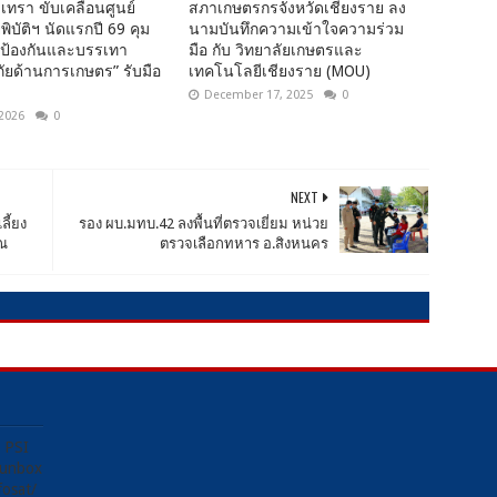
เทรา ขับเคลื่อนศูนย์
สภาเกษตรกรจังหวัดเชียงราย ลง
พิบัติฯ นัดแรกปี 69 คุม
นามบันทึกความเข้าใจความร่วม
นป้องกันและบรรเทา
มือ กับ วิทยาลัยเกษตรและ
ยด้านการเกษตร” รับมือ
เทคโนโลยีเชียงราย (MOU)
December 17, 2025
0
 2026
0
NEXT
ี้ยง
รอง ผบ.มทบ.42 ลงพื้นที่ตรวจเยี่ยม หน่วย
ิณ
ตรวจเลือกทหาร อ.สิงหนคร
ง PSI
Sunbox
osat/