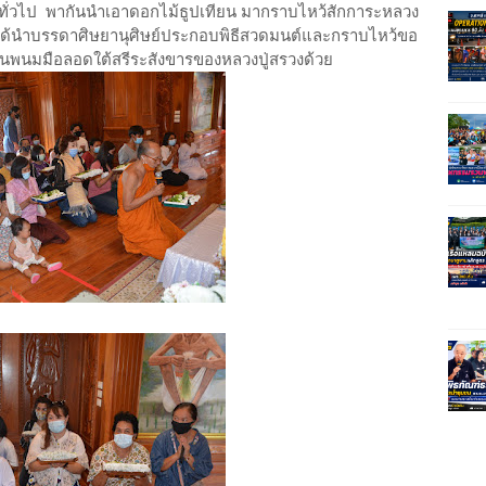
นทั่วไป พากันนำเอาดอกไม้ธูปเทียน มากราบไหว้สักการะหลวง
ด้นำบรรดาศิษยานุศิษย์ประกอบพิธีสวดมนต์และกราบไหว้ขอ
ินพนมมือลอดใต้สรีระสังขารของหลวงปู่สรวงด้วย