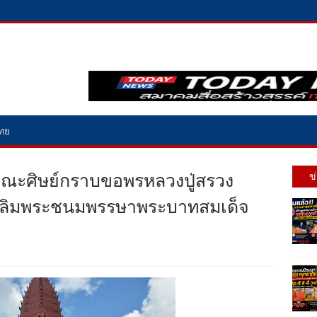
ไทย
คณะศิษย์กราบขอพรหลวงปู่สรวง
ข
เฉลิมพระชนมพรรษาพระบาทสมเด็จ