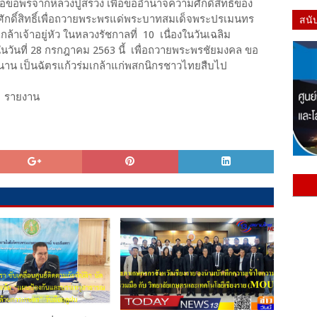
่อขอพรจากหลวงปู่สรวง เพื่อขออำนาจความศักดิ์สิทธิ์ของ
สนั
กดิ์สิทธิ์เพื่อถวายพระพรแด่พระบาทสมเด็จพระปรเมนทร
้าเจ้าอยู่หัว ในหลวงรัชกาลที่ 10 เนื่องในวันเฉลิม
วันที่ 28 กรกฎาคม 2563 นี้ เพื่อถวายพระพรชัยมงคล ขอ
นาน เป็นฉัตรแก้วร่มเกล้าแก่พสกนิกรชาวไทยสืบไป
์ รายงาน