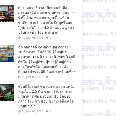
ตำรวจนราธิวาส เปิดแผนจับมือ
สรรพสามิต-ศุลกากร-ทหาร บุกทลาย
รังบิ๊กล็อต ทะลายยาสูบเถื่อนข้าม
ชาติคาบ้านร้างตากใบ ยึดบุหรี่นอก
“กูดังการัม” กว่า 4.5 ล้านมวน มูลค่า
ปรับทะลุฟ้า 162 ล้านบาท
August 08, 2026
0
อำเภอตาคลี จัดพิธีทำบุญ กิจกรรม
10 สิงหาคม วันกำนัน ผู้ใหญ่บ้าน
ครบรอบ 134 ปี ประจำปี 2569 โดยมี
กำนัน ผู้ใหญ่บ้าน ผู้ช่วยผู้ใหญ่บ้าน
สารวัตรกำนัน และแพทย์ประจำ
ตำบล เข้าร่วมพิธี กันอย่างพร้อมเพียง
August 08, 2026
0
ซิ่งหนีไม่รอด! ขบวนการลอบขนหนัง
หมูเถื่อน 2.5 ตัน ชนการ์ดเรลกลาง
มุกดาหาร ศพร.รวบคนขับ ยึดของ
กลาง 130 กระสอบ ขยายผลถึงเครือ
ข่ายนำเข้า
August 08, 2026
0