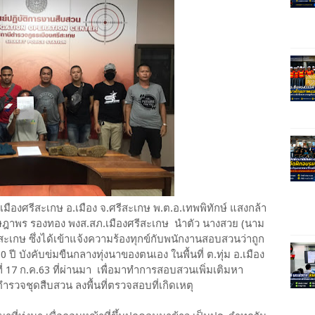
่ สภ.เมืองศรีสะเกษ อ.เมือง จ.ศรีสะเกษ พ.ต.อ.เทพพิทักษ์ แสงกล้า
เจษฎาพร รองทอง พงส.สภ.เมืองศรีสะเกษ นำตัว นางสวย (นาม
ศรีสะเกษ ซึ่งได้เข้าแจ้งความร้องทุกข์กับพนักงานสอบสวนว่าถูก
ี บังคับข่มขืนกลางทุ่งนาของตนเอง ในพื้นที่ ต.ทุ่ม อ.เมือง
ที่ 17 ก.ค.63 ที่ผ่านมา เพื่อมาทำการสอบสวนเพิ่มเติมหา
รวจชุดสืบสวน ลงพื้นที่ตรวจสอบที่เกิดเหตุ