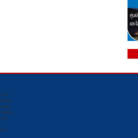
ง PSI
Sunbox
osat/
อง GMM
ถานี
น์ :