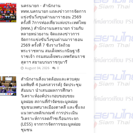
นครนายก - สำนักงาน
ททท.นครนายก แถลงข่าวการจัดการ
แข่งขันวิ่งขุนด่านมาราธอน 2569
ครั้งที่ 7การท่องเที่ยวแห่งประเทศไทย
(ททท.) สำนักงานนครนายก ร่วมกับ
หลายหน่วยงาน จัดแถลงข่าวการ
จัดการแข่งขันวิ่งขุนด่านมาราธอน
2569 ครั้งที่ 7 ชิงรางวัลถ้วย
พระราชทาน สมเด็จพระกนิษฐาธิ
ราชเจ้า กรมสมเด็จพระเทพรัตนราช
สุดาฯ สยามบรมราชกุมารี
August 04, 2026
0
สำนักงานสิ่งแวดล้อมและควบคุม
มลพิษที่ 4 (นครสวรรค์) จัดประชุม
สัมมนา นำเสนอผลการศึกษา
วิเคราะห์องค์ประกอบขอบขยะ
มูลฝอย สถานที่กำจัดขยะมูลฝอย
ชุมชนเทศบาลเมืองตาคลี และชี้แจง
แนวทางหลักเกณฑ์ การประเมิน
วิเคราะห์การลดก๊าซเรือนกระจก
(LESS) จากการจัดการขยะมูลฝอย
ชุมชน