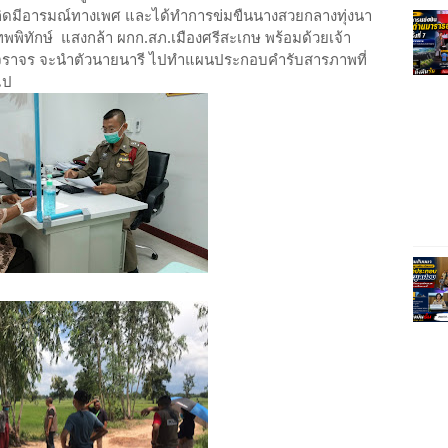
เกิดมีอารมณ์ทางเพศ และได้ทำการข่มขืนนางสวยกลางทุ่งนา
เทพพิทักษ์ แสงกล้า ผกก.สภ.เมืองศรีสะเกษ พร้อมด้วยเจ้า
ุดจราจร จะนำตัวนายนารี ไปทำแผนประกอบคำรับสารภาพที่
ไป