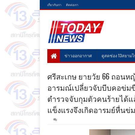
เกี่ยวกับเรา
ติดต่อเรา
ข่าวออกอากาศ
ดูสดช่อง 13สยาม
ศรีสะเกษ ยายวัย 66 ถอนหญ
อารมณ์เปลี่ยวจับบีบคอข่มขื
ตำรวจจับกุมตัวคนร้ายได้แล
แข็งแรงจึงเกิดอารมย์หื่นข