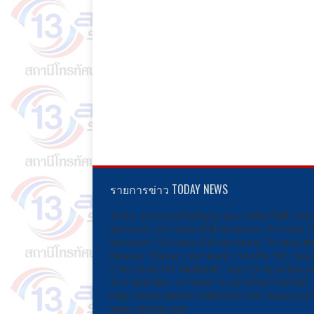
รายการข่าว TODAY NEWS
รับชม -ผ่านกล่องรับสัญญาณดาวเทียมได้ที่ กล่อ
หมายเลข 212 กล่อง IPM หมายเลข 115 กล่อง 
หมายเลข 113 กล่อง DTV หมายเลข 79 กล่อง Inf
Ideasat/ Thaisat / หมายเลข 114 หรือ 167 กล่
Z หมายเลข141 Facebook : ช่อง 13 สยามไทย ส
ข่าว YouTube : ข่าวช่อง 13 สยามไทย เว็บไซต์ :
http://www.newstv13siamthai.com/ ชมสดออนไล
www.13livetv.com