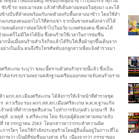
าที่ทุ่งนา เพื่อถอนหญ้าที่ขึ้นปกคลุมนาข้าว เป็นประจำทุกวัน
ี ขับขี่ รถ จยย.มาจอด แล้วทำทีเดินหางมหอยในทุ่งนา และได้
สองข้างบีบที่ลำคอพร้อมกับกดตัวลงกับพื้นกลางนาข้าว โดยใช้ลำ
างเกงของตนออกไปไว้ที่ตรงเข่า จากนั้นชายคนดังกล่าวก็ได้
ยคนดังกล่าวสอดใส่เข้าไปในอวัยวะเพศของตน ซึ่งตนได้
วยแต่ก็ไม่มีใครได้ยิน ซึ่งคนร้ายใช้เวลาในการข่มขืน
นั้นเมื่อคนร้ายสำเร็จกิจแล้วได้รีบใส่เสื้อผ้าลุกขึ้นเดินจาก
ไปอย่างในเย็น ตนจึงรีบโทรศัพท์บอกลูกสาวเพื่อแจ้งตำรวจมา
ศรีสะเกษ ระบุว่า ขณะนี้ทราบตัวคนร้ายรายนี้แล้ว ซึ่งเป็น
ี่กำลังเร่งรวบรวมพยานหลักฐานเตรียมออกหมายจับคนร้ายราย
้า ผกก.สภ.เมืองศรีสะเกษ ได้สั่งการให้เจ้าหน้าที่ตำรวจชุด
ตร ดาวเรือง รอง ผกก.สส.สภ.เมืองศรีสะเกษ พ.ต.ท.ฐานะกิจ
 เจ้าหน้าที่ตำรวจชุดสืบสวน ไปทำการจับกุมตัว นายนารี สิง
ต.พยุห์ อ.พยุห์ จ.ศรีสะเกษ โดย จับกุมผู้ต้องหาตามหมายจับ
ันที่ 18 กรกฎาคม 2563 โดยกล่าวหาว่ากระทำความผิด
การใดๆ โดยใช้กำลังประทุษร้ายโดยผู้อื่นนั้นอยู่ในภาวะที่ไม่
รภาพว่า เป็นผู้ที่ข่มขืนนางสวย จริง เนื่องจากว่า ภรรยาของ