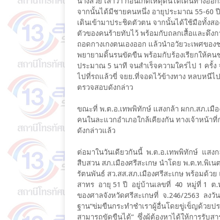
นางสวย เล่าว่า ก่อนเกิดเหตุตนได้เดินทางออกม
จากนั้นได้มีชายคนหนึ่ง อายุประมาณ 55-60 ป
เดินเข้ามาประชิดตัวตน จากนั้นได้ใช้มือทั้ง
ตัวของคนร้ายทับไว้ พร้อมกับถลกเสื้อและดึงก
ถอดกางเกงตนเองออก แล้วนำอวัยวะเพศของชา
พยายามดิ้นรนขัดขืน พร้อมกับร้องเรียกให้คนช่
ประมาณ 5 นาที จนสำเร็จความใคร่ไป 1 ครั้ง จาก
ไปที่รถแล้วขี่ จยย.ที่จอดไว้ข้างทาง หลบหนี
ตรวจสอบดังกล่าว
ขณะที่ พ.ต.อ.เทพพิทักษ์ แสงกล้า ผกก.สภ.เมือง
คนในละแวกอำเภอใกล้เคียงกัน ทางเจ้าหน้าท
ดังกล่าวแล้ว
ต่อมาในวันเดียวกันนี้ พ.ต.อ.เทพพิทักษ์ แสงกล
สืบสวน สภ.เมืองศรีสะเกษ นำโดย พ.ต.ท.พิเน
รัตนพันธ์ สว.สส.สภ.เมืองศรีสะเกษ พร้อมด้วย
สาทร อายุ 51 ปี อยู่บ้านเลขที่ 40 หมู่ที่ 1 
ของศาลจังหวัดศรีสะเกษที่ จ.246/2563 ลงว
ฐาน“ข่มขืนกระทำชำเราผู้อื่นโดยขู่เข็ญด้วยประ
สามารถขัดขืนได้” ซึ่งผู้ต้องหาได้ให้การรับสา