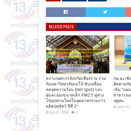
RELATED POSTS
สภาเกษตรกรจังหวัดเชียงราย ร่วม
กษ.ฉะเชิง
กับมหาวิทยาลัยแม่โจ้ ขับเคลื่อน
ติดตามภัย
ลดจุดความร้อน (Hot Spot) และ
เข้ม “แผ
ฝุ่นละอองขนาดเล็ก PM2.5 สู่ห่วง
สาธารณภั
โซ่อุปทานใหม่ในอุตสาหกรรมการ
ฤดูฝน
ผลิตปศุสัตว์ ปีที่ 2”
June 16,
July 01, 2026
0