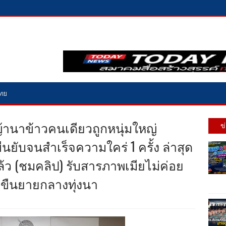
ไทย
้านาข้าวคนเดียวถูกหนุ่มใหญ่
ข
นยับจนสำเร็จความใคร่ 1 ครั้ง ล่าสุด
้ว (ชมคลิป) รับสารภาพเมียไม่ค่อย
่มขืนยายกลางทุ่งนา