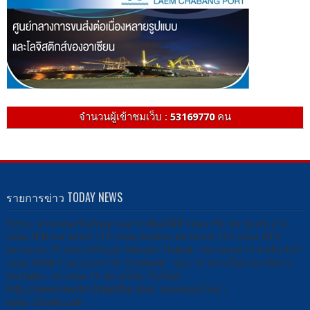
จำนวนผู้เข้าชมเว็บ :
53169770
คน
รายการข่าว TODAY NEWS
รับชม -ผ่านกล่องรับสัญญาณดาวเทียมได้ที่ กล่อง PSI หมายเลข 212
กล่อง IPM หมายเลข 115 กล่อง Sunbox หมายเลข 113 กล่อง DTV
หมายเลข 79 กล่อง Infosat/ Ideasat/ Thaisat / หมายเลข 114 หรือ 167
กล่อง GMM Z หมายเลข141 Facebook : ช่อง 13 สยามไทย สถานีข่าว
YouTube : ข่าวช่อง 13 สยามไทย เว็บไซต์ :
http://www.newstv13siamthai.com/ ชมสดออนไลน์ :
www.13livetv.com