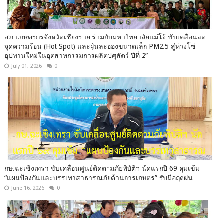
สภาเกษตรกรจังหวัดเชียงราย ร่วมกับมหาวิทยาลัยแม่โจ้ ขับเคลื่อนลด
จุดความร้อน (Hot Spot) และฝุ่นละอองขนาดเล็ก PM2.5 สู่ห่วงโซ่
อุปทานใหม่ในอุตสาหกรรมการผลิตปศุสัตว์ ปีที่ 2”
July 01, 2026
0
กษ.ฉะเชิงเทรา ขับเคลื่อนศูนย์ติดตามภัยพิบัติฯ นัดแรกปี 69 คุมเข้ม
“แผนป้องกันและบรรเทาสาธารณภัยด้านการเกษตร” รับมือฤดูฝน
June 16, 2026
0